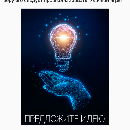
веру его следует проанализировать. Удачной игры!