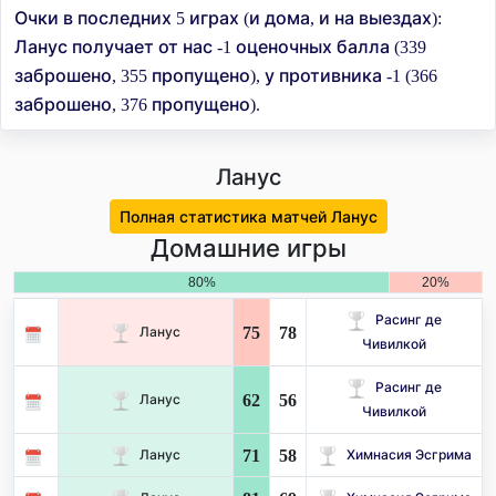
Очки в последних 5 играх (и дома, и на выездах):
Ланус получает от нас -1 оценочных балла (339
заброшено, 355 пропущено), у противника -1 (366
заброшено, 376 пропущено).
Ланус
Полная статистика матчей Ланус
Домашние игры
80%
20%
Расинг де
75
78
Ланус
Чивилкой
Расинг де
62
56
Ланус
Чивилкой
71
58
Ланус
Химнасия Эсгрима