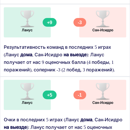
+9
-3
Ланус
Сан-Исидро
Результативность команд в последних 5 играх
(Ланус
дома
, Сан-Исидро
на выезде
): Ланус
получает от нас 9 оценочных балла (4 победы, 1
поражений), соперник -3 (2 побед, 3 поражений).
+5
-1
Ланус
Сан-Исидро
Очки в последних 5 играх (Ланус
дома
, Сан-Исидро
на выезде
): Ланус получает от нас 5 оценочных