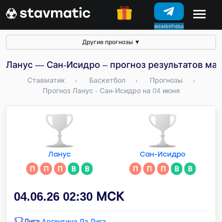
КОНКУРСЫ
Другие прогнозы
▼
Ланус — Сан-Исидро – прогноз результатов мат
Ставматик
›
Баскетбол
›
Прогнозы
›
Прогноз Ланус - Сан-Исидро на 04 июня
Ланус
Сан-Исидро
П
П
П
В
В
П
П
П
В
В
04.06.26 02:30 МСК
Лига
Аргентина Ла Лига