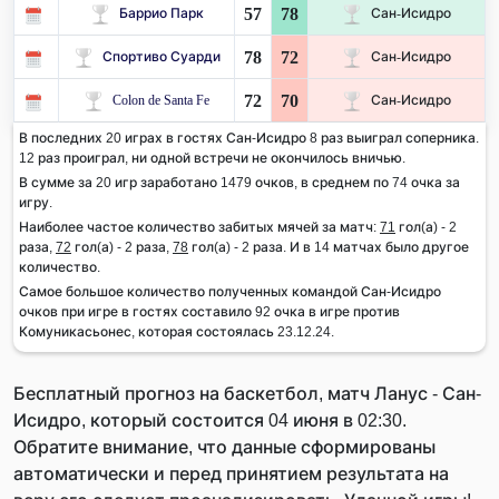
57
78
Баррио Парк
Сан-Исидро
78
72
Спортиво Суарди
Сан-Исидро
72
70
Colon de Santa Fe
Сан-Исидро
В последних 20 играх в гостях Сан-Исидро 8 раз выиграл соперника.
12 раз проиграл, ни одной встречи не окончилось вничью.
В сумме за 20 игр заработано 1479 очков, в среднем по 74 очка за
игру.
Наиболее частое количество забитых мячей за матч:
71
гол(а) - 2
раза,
72
гол(а) - 2 раза,
78
гол(а) - 2 раза. И в 14 матчах было другое
количество.
Самое большое количество полученных командой Сан-Исидро
очков при игре в гостях составило 92 очка в игре против
Комуникасьонес, которая состоялась 23.12.24.
Бесплатный прогноз на баскетбол, матч Ланус - Сан-
Исидро, который состоится 04 июня в 02:30.
Обратите внимание, что данные сформированы
автоматически и перед принятием результата на