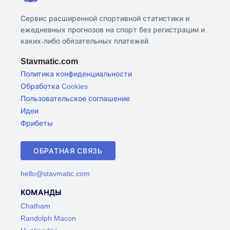
Сервис расширенной спортивной статистики и
ежедневных прогнозов на спорт без регистрации и
каких-либо обязательных платежей.
Stavmatic.com
Политика конфиденциальности
Обработка Cookies
Пользовательское соглашение
Идеи
Фрибеты
ОБРАТНАЯ СВЯЗЬ
hello@stavmatic.com
КОМАНДЫ
Chatham
Randolph Macon