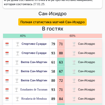
которая состоялась 27.01.25.
Сан-Исидро
Полная статистика матчей Сан-Исидро
В гостях
40%
60%
79
71
Спортиво Суарди
Сан-Исидро
93
80
Спортиво Суарди
Сан-Исидро
61
63
Вилла Сан-Мартин
Сан-Исидро
58
67
Вилла Сан-Мартин
Сан-Исидро
80
72
Вилла Сан-Мартин
Сан-Исидро
93
71
Estudiantes de Tucuman
Сан-Исидро
89
84
Rivadavia de Mendoza
Сан-Исидро