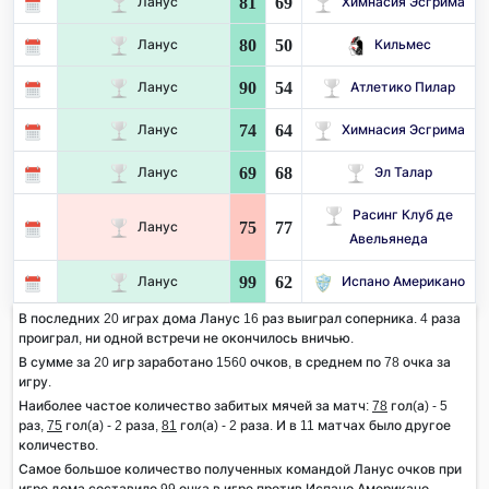
81
69
Ланус
Химнасия Эсгрима
80
50
Ланус
Кильмес
90
54
Ланус
Атлетико Пилар
74
64
Ланус
Химнасия Эсгрима
69
68
Ланус
Эл Талар
Расинг Клуб де
75
77
Ланус
Авельянеда
99
62
Ланус
Испано Американо
В последних 20 играх дома Ланус 16 раз выиграл соперника. 4 раза
проиграл, ни одной встречи не окончилось вничью.
В сумме за 20 игр заработано 1560 очков, в среднем по 78 очка за
игру.
Наиболее частое количество забитых мячей за матч:
78
гол(а) - 5
раз,
75
гол(а) - 2 раза,
81
гол(а) - 2 раза. И в 11 матчах было другое
количество.
Самое большое количество полученных командой Ланус очков при
игре дома составило 99 очка в игре против Испано Американо,