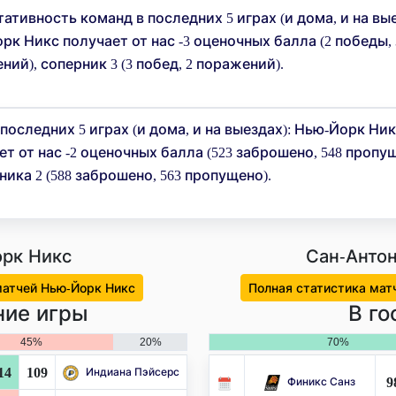
тативность команд в последних 5 играх (и дома, и на вые
рк Никс получает от нас -3 оценочных балла (2 победы, 
ний), соперник 3 (3 побед, 2 поражений).
 последних 5 играх (и дома, и на выездах): Нью-Йорк Ни
ет от нас -2 оценочных балла (523 заброшено, 548 пропущ
ника 2 (588 заброшено, 563 пропущено).
рк Никс
Сан-Анто
матчей Нью-Йорк Никс
Полная статистика мат
ие игры
В го
45%
20%
70%
14
109
Индиана Пэйсерс
9
Финикс Санз