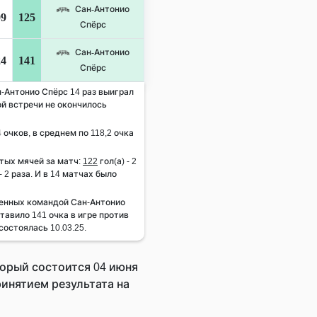
Сан-Антонио
09
125
Спёрс
Сан-Антонио
24
141
Спёрс
н-Антонио Спёрс 14 раз выиграл
ной встречи не окончилось
 очков, в среднем по 118,2 очка
тых мячей за матч:
122
гол(а) - 2
- 2 раза. И в 14 матчах было
енных командой Сан-Антонио
ставило 141 очка в игре против
остоялась 10.03.25.
торый состоится 04 июня
ринятием результата на