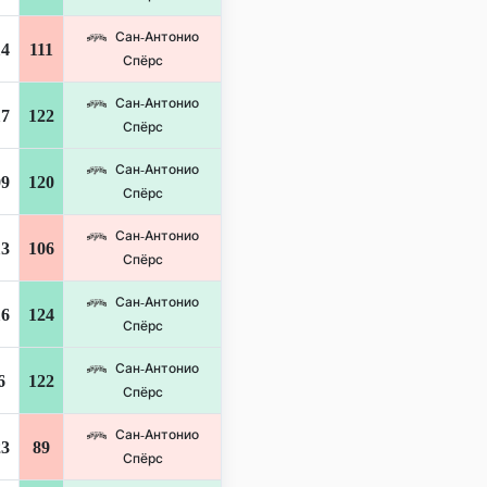
Сан-Антонио
14
111
Спёрс
Сан-Антонио
17
122
Спёрс
Сан-Антонио
09
120
Спёрс
Сан-Антонио
13
106
Спёрс
Сан-Антонио
16
124
Спёрс
Сан-Антонио
6
122
Спёрс
Сан-Антонио
23
89
Спёрс