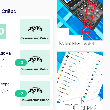
о Спёрс
0
Сан-Антонио Спёрс
с
дома
,
 -3
+3
 2
Сан-Антонио Спёрс
Спёрс
 (523
+2
Сан-Антонио Спёрс