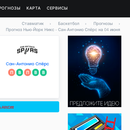
РОГНОЗЫ
КАРТА
СЕРВИСЫ
Ставматик
›
Баскетбол
›
Прогнозы
›
Прогноз Нью-Йорк Никс - Сан-Антонио Спёрс на 04 июня
Сан-Антонио Спёрс
П
В
П
В
В
 другие