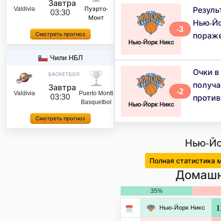
Завтра
Valdivia
Пуэрто-
Резуль
03:30
Монт
Нью-Йо
-3
Смотреть прогноз
пораже
Нью-Йорк Никс
Чили НБЛ
Очки в
БАСКЕТБОЛ
получа
Завтра
-2
Valdivia
Puerto Montt
03:30
против
Basquetbol
Нью-Йорк Никс
Смотреть прогноз
Нью-Йо
Полная статистика 
Домашн
35%
1
Нью-Йорк Никс