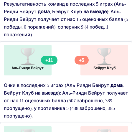
Результативность команд в последних 5 играх (Аль-
Рияди Бейрут
дома
, Бейрут Клуб
на выезде
): Аль-
Рияди Бейрут получает от нас 15 оценочных балла (5
победы, 0 поражений), соперник 9 (4 побед, 1
поражений).
+11
+5
Аль-Рияди Бейрут
Бейрут Клуб
Очки в последних 5 играх (Аль-Рияди Бейрут
дома
,
Бейрут Клуб
на выезде
): Аль-Рияди Бейрут получает
от нас 11 оценочных балла (507 заброшено, 389
пропущено), у противника 5 (438 заброшено, 385
пропущено).