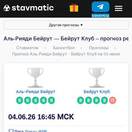
КОНКУРСЫ
Другие прогнозы
▼
Аль-Рияди Бейрут — Бейрут Клуб – прогноз рез
Ставматик
›
Баскетбол
›
Прогнозы
›
Прогноз Аль-Рияди Бейрут - Бейрут Клуб на 04 июня
Аль-Рияди Бейрут
Бейрут Клуб
В
В
В
В
В
В
В
В
В
П
04.06.26 16:45 МСК
Лига
Ливан ФЛБ