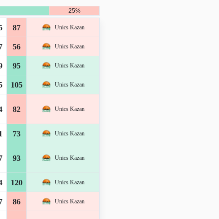
25%
5
87
Unics Kazan
7
56
Unics Kazan
9
95
Unics Kazan
5
105
Unics Kazan
4
82
Unics Kazan
1
73
Unics Kazan
7
93
Unics Kazan
4
120
Unics Kazan
7
86
Unics Kazan