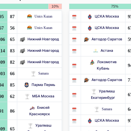
10%
75%
95
87
9
Unics Kazan
ЦСКА Москва
67
56
6
Unics Kazan
ЦСКА Москва
106
65
5
Нижний Новгород
Автодор Саратов
114
83
6
Нижний Новгород
Астана
109
82
Нижний Новгород
Локомотив
9
Кубань
103
66
Samara
7
Автодор Саратов
94
85
Парма Пермь
Уралмаш
6
90
62
МБА Москва
Екатеринбург
Енисей
6
Samara
91
86
Красноярск
9
ЦСКА Москва
Уралмаш
109
65