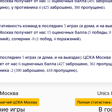
осква получает от нас 11 оценочных балла (491 заброше
ено), у противника 4 (425 заброшено, 380 пропущено).
тативность команд в последних 5 играх (и дома, и на вые
осква получает от нас 15 оценочных балла (5 победы, 0
ний), соперник -9 (1 побед, 4 поражений).
 последних 5 играх (и дома, и на выездах): ЦСКА Москва
ет от нас 6 оценочных балла (427 заброшено, 361 пропуще
ника -2 (390 заброшено, 418 пропущено).
Москва
Unics
 матчей ЦСКА Москва
Полная статистика 
ие игры
В го