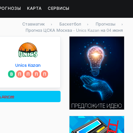
РОГНОЗЫ
КАРТА
СЕРВИСЫ
Ставматик
›
Баскетбол
›
Прогнозы
›
Прогноз ЦСКА Москва - Unics Kazan на 04 июня
Unics Kazan
В
П
П
П
П
 другие