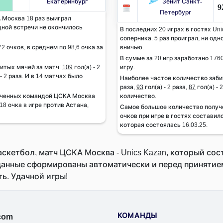
Екатеринбург
Зенит Санкт-
9
Петербург
 Москва 18 раз выиграл
одной встречи не окончилось
В последних 20 играх в гостях Uni
соперника. 5 раз проиграл, ни од
2 очков, в среднем по 98,6 очка за
вничью.
В сумме за 20 игр заработано 1760
итых мячей за матч:
109
гол(а) - 2
игру.
 - 2 раза. И в 14 матчах было
Наиболее частое количество заби
раза,
93
гол(а) - 2 раза,
87
гол(а) - 
ученных командой ЦСКА Москва
количество.
18 очка в игре против Астана,
Самое большое количество получ
очков при игре в гостях составило
которая состоялась 16.03.25.
скетбол, матч ЦСКА Москва - Unics Kazan, который сост
данные сформированы автоматически и перед принятием
ь. Удачной игры!
КОМАНДЫ
.com