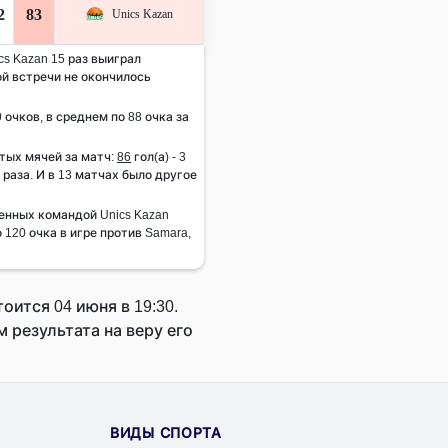
2
83
Unics Kazan
cs Kazan 15 раз выиграл
ной встречи не окончилось
 очков, в среднем по 88 очка за
тых мячей за матч:
86
гол(а) - 3
2 раза. И в 13 матчах было другое
енных командой Unics Kazan
 120 очка в игре против Samara,
оится 04 июня в 19:30.
 результата на веру его
ВИДЫ СПОРТА