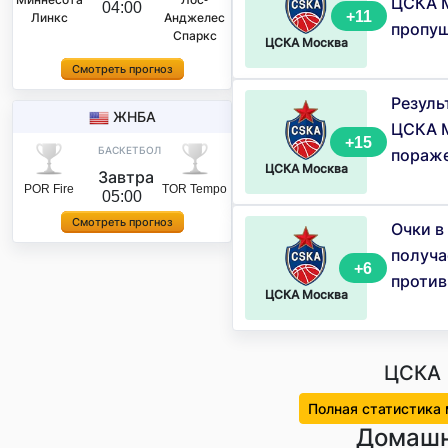
ЦСКА М
04:00
+11
Линкс
Анджелес
пропущ
Спаркс
ЦСКА Москва
Смотреть прогноз
Резуль
ЖНБА
ЦСКА М
+15
БАСКЕТБОЛ
пораже
ЦСКА Москва
Завтра
POR Fire
TOR Tempo
05:00
Смотреть прогноз
Очки в
получа
+6
против
ЦСКА Москва
ЦСКА 
Полная статистика
Домашн