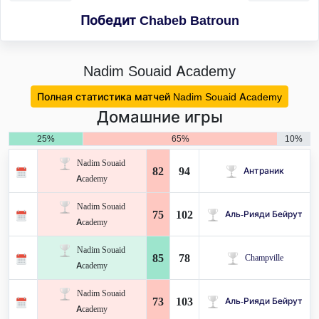
Победит Chabeb Batroun
Nadim Souaid Academy
Полная статистика матчей Nadim Souaid Academy
Домашние игры
25%
65%
10%
Nadim Souaid
82
94
Антраник
Academy
Nadim Souaid
75
102
Аль-Рияди Бейрут
Academy
Nadim Souaid
85
78
Champville
Academy
Nadim Souaid
73
103
Аль-Рияди Бейрут
Academy