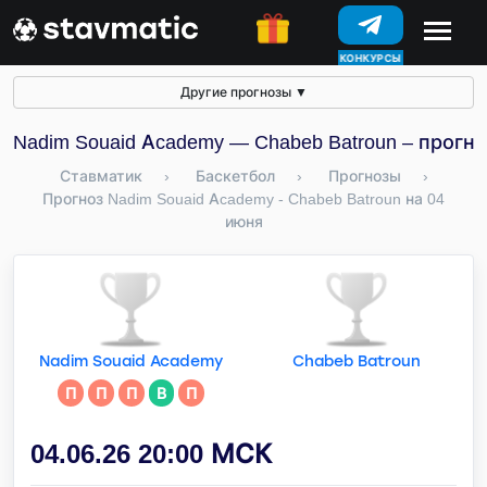
КОНКУРСЫ
Другие прогнозы
▼
Nadim Souaid Academy — Chabeb Batroun – прогн
Ставматик
›
Баскетбол
›
Прогнозы
›
Прогноз Nadim Souaid Academy - Chabeb Batroun на 04
июня
Nadim Souaid Academy
Chabeb Batroun
П
П
П
В
П
04.06.26 20:00 МСК