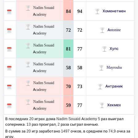
Nadim Souaid
84
94
Хоменетмен
Academy
Nadim Souaid
72
72
Antonine
Academy
Nadim Souaid
81
77
Хупс
Academy
Nadim Souaid
58
58
Mayrouba
Academy
Nadim Souaid
70
73
Антраник
Academy
Nadim Souaid
59
77
Хекмех
Academy
В последних 20 играх дома Nadim Souaid Academy 5 раз выиграл
соперника. 13 раз проиграл, 2 раза сыграл вничью.
В сумме за 20 игр заработано 1497 очков, в среднем по 74,9 очка за
игру.