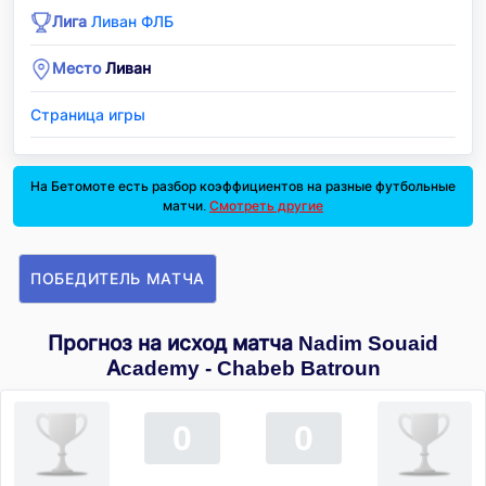
Лига
Ливан ФЛБ
Место
Ливан
Страница игры
На Бетомоте есть разбор коэффициентов на разные футбольные
матчи.
Смотреть другие
ПОБЕДИТЕЛЬ МАТЧА
Прогноз на исход матча Nadim Souaid
Academy - Chabeb Batroun
0
0