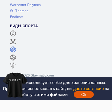
Worcester Polytech
St. Thomas
Endicott
ВИДЫ СПОРТА
©2017-2026 Stavmatic.com
Этот сайт использует cookie для хранения данных.
Продолжая использовать сайт, вы
даете согласие
на
Для лиц старше 18 лет. На сайте не
работу с этими файлами
Ok
проводятся игры на денежные средства, вся
информация носит ознакомительный характер.