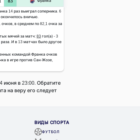
1
83
Франка
анка 14 раз выиграл соперника. 6
е окончилось вничью.
 очков, в среднем по 82,1 очка за
тых мячей за матч:
83
гол(а) - 3
2 раза. И в 13 матчах было другое
енных командой Франка очков
чка в игре против Сан-Жозе,
 июня в 23:00. Обратите
а на веру его следует
ВИДЫ СПОРТА
ФУТБОЛ