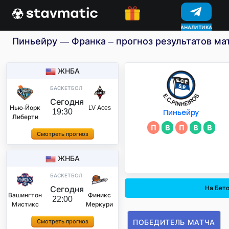
КОНКУРСЫ
Пиньейру — Франка – прогноз результатов ма
ЖНБА
БАСКЕТБОЛ
Сегодня
Нью-Йорк
LV Aces
19:30
Пиньейру
Либерти
П
В
П
В
В
Смотреть прогноз
ЖНБА
БАСКЕТБОЛ
Сегодня
На Бето
Вашингтон
Финикс
22:00
Мистикс
Меркури
Смотреть прогноз
ПОБЕДИТЕЛЬ МАТЧА