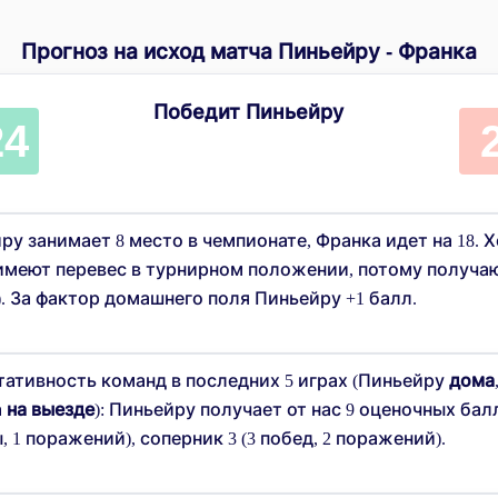
Прогноз на исход матча Пиньейру - Франка
Победит Пиньейру
24
ру занимает 8 место в чемпионате, Франка идет на 18. 
имеют перевес в турнирном положении, потому получаю
). За фактор домашнего поля Пиньейру +1 балл.
тативность команд в последних 5 играх (Пиньейру
дома
а
на выезде
): Пиньейру получает от нас 9 оценочных балл
, 1 поражений), соперник 3 (3 побед, 2 поражений).