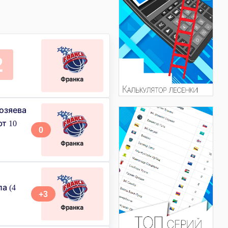
2
Франка
Хозяева
т 10
0
Франка
,
а (4
+3
Франка