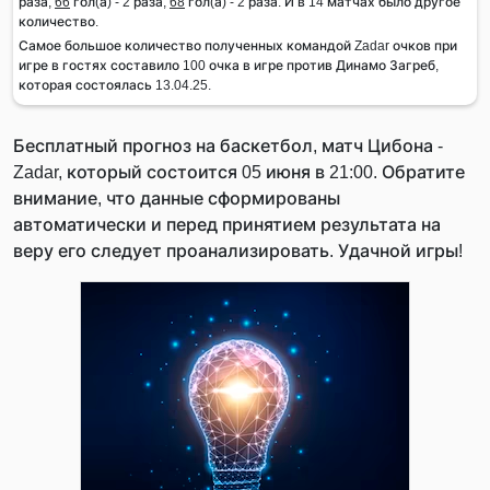
раза,
66
гол(а) - 2 раза,
68
гол(а) - 2 раза. И в 14 матчах было другое
количество.
Самое большое количество полученных командой Zadar очков при
игре в гостях составило 100 очка в игре против Динамо Загреб,
которая состоялась 13.04.25.
Бесплатный прогноз на баскетбол, матч Цибона -
Zadar, который состоится 05 июня в 21:00. Обратите
внимание, что данные сформированы
автоматически и перед принятием результата на
веру его следует проанализировать. Удачной игры!