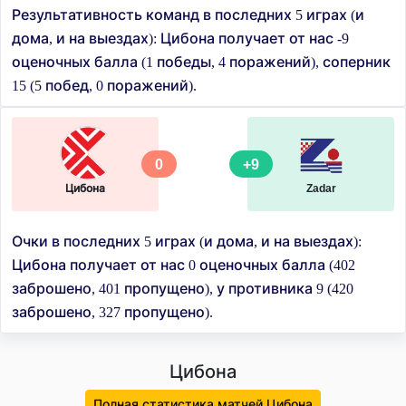
Результативность команд в последних 5 играх (и
дома, и на выездах): Цибона получает от нас -9
оценочных балла (1 победы, 4 поражений), соперник
15 (5 побед, 0 поражений).
0
+9
Цибона
Zadar
Очки в последних 5 играх (и дома, и на выездах):
Цибона получает от нас 0 оценочных балла (402
заброшено, 401 пропущено), у противника 9 (420
заброшено, 327 пропущено).
Цибона
Полная статистика матчей Цибона