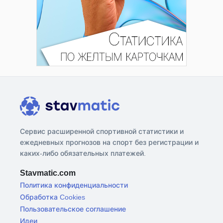
Сервис расширенной спортивной статистики и
ежедневных прогнозов на спорт без регистрации и
каких-либо обязательных платежей.
Stavmatic.com
Политика конфиденциальности
Обработка Cookies
Пользовательское соглашение
Идеи