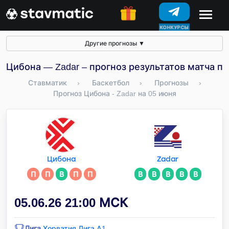
КОНКУРСЫ
Другие прогнозы
▼
Цибона — Zadar – прогноз результатов матча п
Ставматик
›
Баскетбол
›
Прогнозы
›
Прогноз Цибона - Zadar на 05 июня
Цибона
Zadar
П
П
В
П
П
В
В
В
В
В
05.06.26 21:00 МСК
Лига
Хорватия Лига A1