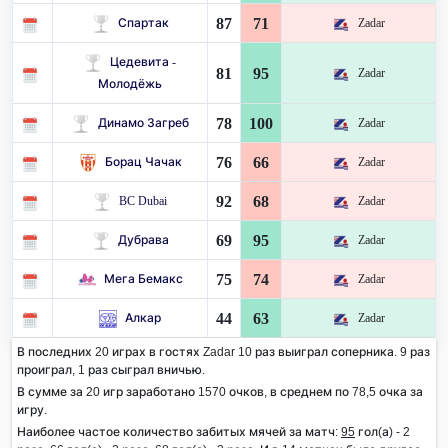
87
71
Спартак
Zadar
Цедевита -
81
95
Zadar
Молодёжь
78
100
Динамо Загреб
Zadar
76
66
Борац Чачак
Zadar
92
68
BC Dubai
Zadar
69
95
Дубрава
Zadar
75
74
Мега Бемакс
Zadar
44
63
Алкар
Zadar
В последних 20 играх в гостях Zadar 10 раз выиграл соперника. 9 раз
проиграл, 1 раз сыграл вничью.
В сумме за 20 игр заработано 1570 очков, в среднем по 78,5 очка за
игру.
Наиболее частое количество забитых мячей за матч:
95
гол(а) - 2