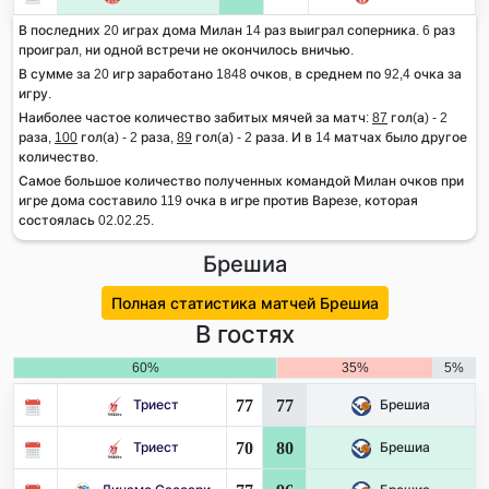
В последних 20 играх дома Милан 14 раз выиграл соперника. 6 раз
проиграл, ни одной встречи не окончилось вничью.
В сумме за 20 игр заработано 1848 очков, в среднем по 92,4 очка за
игру.
Наиболее частое количество забитых мячей за матч:
87
гол(а) - 2
раза,
100
гол(а) - 2 раза,
89
гол(а) - 2 раза. И в 14 матчах было другое
количество.
Самое большое количество полученных командой Милан очков при
игре дома составило 119 очка в игре против Варезе, которая
состоялась 02.02.25.
Брешиа
Полная статистика матчей Брешиа
В гостях
60%
35%
5%
77
77
Триест
Брешиа
70
80
Триест
Брешиа