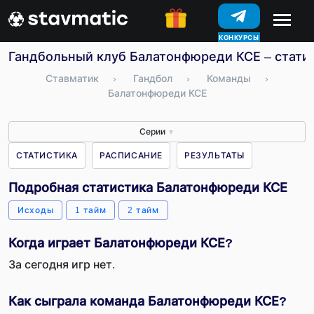
КОНКУРСЫ
Гандбольный клуб Балатонфюреди КСЕ – статис
Ставматик
›
Гандбол
›
Команды
›
Балатонфюреди КСЕ
Серии
▼
СТАТИСТИКА
РАСПИСАНИЕ
РЕЗУЛЬТАТЫ
Подробная статистика Балатонфюреди КСЕ
Исходы
1 тайм
2 тайм
Когда играет Балатонфюреди КСЕ?
За сегодня игр нет.
Как сыграла команда Балатонфюреди КСЕ?