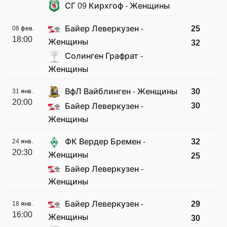
СГ 09 Кирхгоф - Женщины
Байер Леверкузен -
25
08 фев.
18:00
Женщины
32
Солинген Графрат -
Женщины
ВфЛ Вайблинген - Женщины
30
31 янв.
20:00
30
Байер Леверкузен -
Женщины
ФК Вердер Бремен -
32
24 янв.
20:30
Женщины
25
Байер Леверкузен -
Женщины
Байер Леверкузен -
29
18 янв.
16:00
Женщины
30