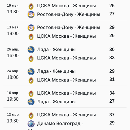
ЦСКА Москва - Женщины
26
19 мая
19:30
27
Ростов-на-Дону - Женщины
Ростов-на-Дону - Женщины
29
13 мая
19:00
26
ЦСКА Москва - Женщины
Лада - Женщины
30
26 апр.
16:00
33
ЦСКА Москва - Женщины
Лада - Женщины
29
24 апр.
18:00
31
ЦСКА Москва - Женщины
ЦСКА Москва - Женщины
34
16 апр.
19:30
27
Лада - Женщины
ЦСКА Москва - Женщины
37
13 мар.
19:30
29
Динамо Волгоград -