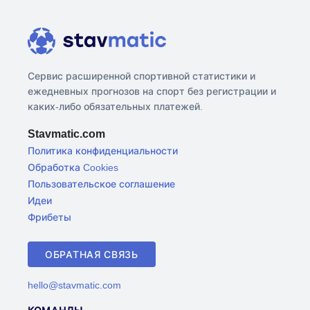
Сервис расширенной спортивной статистики и
ежедневных прогнозов на спорт без регистрации и
каких-либо обязательных платежей.
Stavmatic.com
Политика конфиденциальности
Обработка Cookies
Пользовательское соглашение
Идеи
Фрибеты
ОБРАТНАЯ СВЯЗЬ
hello@stavmatic.com