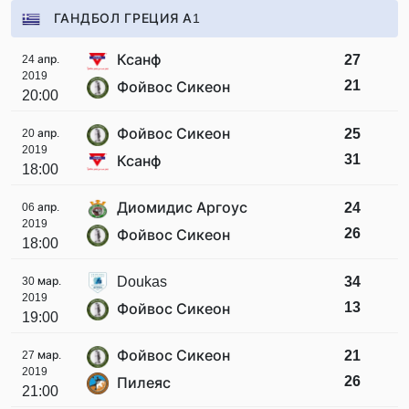
ГАНДБОЛ ГРЕЦИЯ А1
Ксанф
27
24 апр.
2019
21
Фойвос Сикеон
20:00
Фойвос Сикеон
25
20 апр.
2019
31
Ксанф
18:00
Диомидис Аргоус
24
06 апр.
2019
26
Фойвос Сикеон
18:00
Doukas
34
30 мар.
2019
13
Фойвос Сикеон
19:00
Фойвос Сикеон
21
27 мар.
2019
26
Пилеяс
21:00