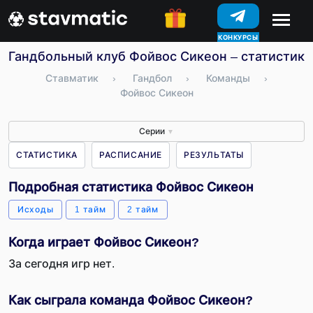
КОНКУРСЫ
Гандбольный клуб Фойвос Сикеон – статистика,
Ставматик
›
Гандбол
›
Команды
›
Фойвос Сикеон
Серии
▼
СТАТИСТИКА
РАСПИСАНИЕ
РЕЗУЛЬТАТЫ
Подробная статистика Фойвос Сикеон
Исходы
1 тайм
2 тайм
Когда играет Фойвос Сикеон?
За сегодня игр нет.
Как сыграла команда Фойвос Сикеон?