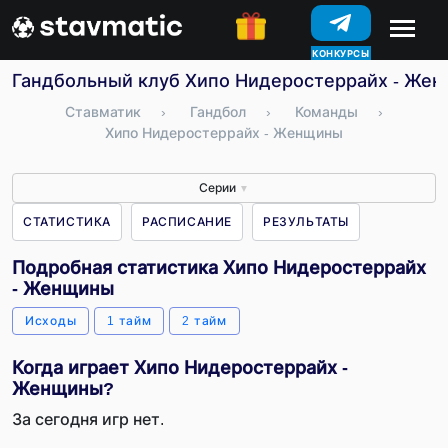
КОНКУРСЫ
Гандбольный клуб Хипо Нидеростеррайх - Женщ
Ставматик
›
Гандбол
›
Команды
›
Хипо Нидеростеррайх - Женщины
Серии
▼
СТАТИСТИКА
РАСПИСАНИЕ
РЕЗУЛЬТАТЫ
Подробная статистика Хипо Нидеростеррайх
- Женщины
Исходы
1 тайм
2 тайм
Когда играет Хипо Нидеростеррайх -
Женщины?
За сегодня игр нет.