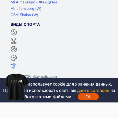
МГА Файверс - Женщины
Flint Tonsberg (W)
CSM Slatina (W)
ВИДЫ СПОРТА
©2017-2026 Stavmatic.com
Этот сайт использует cookie для хранения данных.
Продолжая использовать сайт, вы
даете согласие
на
Для лиц старше 18 лет. На сайте не
работу с этими файлами
Ok
проводятся игры на денежные средства, вся
информация носит ознакомительный характер.