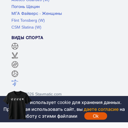
Погонь Щецин
МГА Файверс - Женщины
Flint Tonsberg (W)
CSM Slatina (W)
ВИДЫ СПОРТА
©2017-2026 Stavmatic.com
Этот сайт использует cookie для хранения данных.
Продолжая использовать сайт, вы
даете согласие
на
Для лиц старше 18 лет. На сайте не
работу с этими файлами
Ok
проводятся игры на денежные средства, вся
информация носит ознакомительный характер.