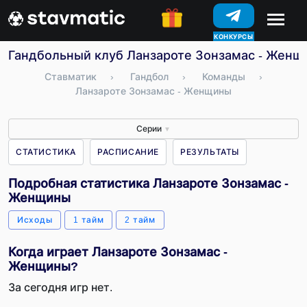
КОНКУРСЫ
Гандбольный клуб Ланзароте Зонзамас - Женщи
Ставматик
›
Гандбол
›
Команды
›
Ланзароте Зонзамас - Женщины
Серии
▼
СТАТИСТИКА
РАСПИСАНИЕ
РЕЗУЛЬТАТЫ
Подробная статистика Ланзароте Зонзамас -
Женщины
Исходы
1 тайм
2 тайм
Когда играет Ланзароте Зонзамас -
Женщины?
За сегодня игр нет.