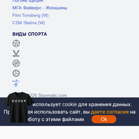
Погонь Щецин
МГА Файверс - Женщины
Flint Tonsberg (W)
CSM Slatina (W)
ВИДЫ СПОРТА
©2017-2026 Stavmatic.com
Этот сайт использует cookie для хранения данных.
Продолжая использовать сайт, вы
даете согласие
на
Для лиц старше 18 лет. На сайте не
работу с этими файлами
Ok
проводятся игры на денежные средства, вся
информация носит ознакомительный характер.