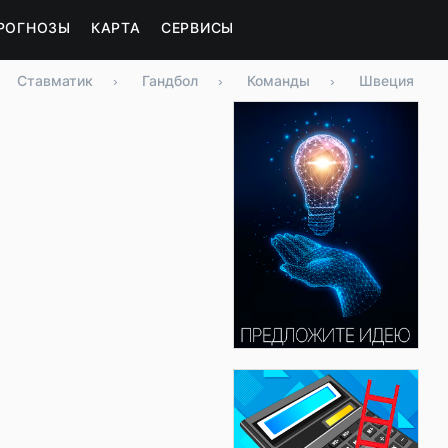
РОГНОЗЫ
КАРТА
СЕРВИСЫ
Ставматик
›
Гандбол
›
Команды
›
Швеция