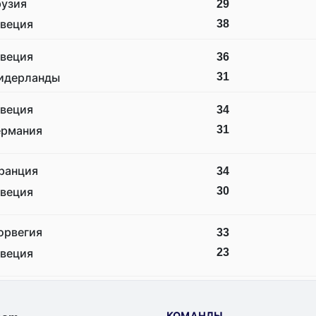
рузия
29
38
веция
веция
36
31
идерланды
веция
34
31
ермания
ранция
34
30
веция
орвегия
33
23
веция
КОМАНДЫ