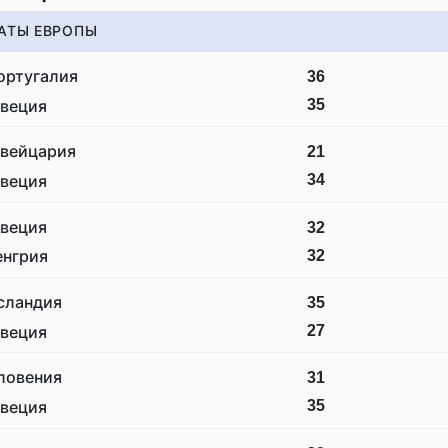
АТЫ ЕВРОПЫ
ортугалия
36
35
веция
вейцария
21
34
веция
веция
32
32
енгрия
сландия
35
27
веция
ловения
31
35
веция