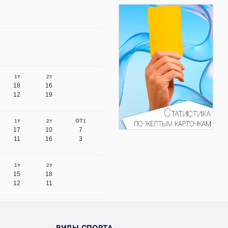
1т
2т
18
16
12
19
1т
2т
ОТ1
17
10
7
11
16
3
1т
2т
15
18
12
11
ВИДЫ СПОРТА