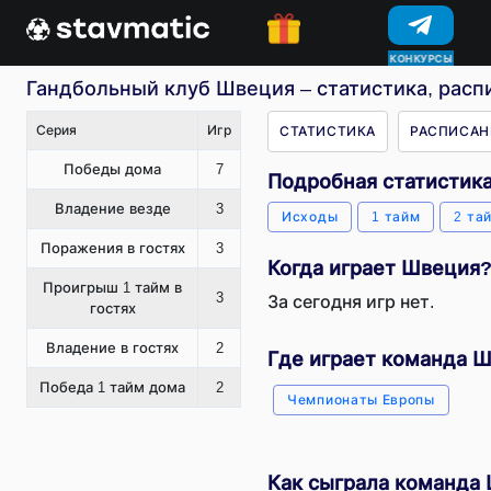
КОНКУРСЫ
Гандбольный клуб Швеция – статистика, расп
Серия
Игр
СТАТИСТИКА
РАСПИСАН
Победы дома
7
Подробная статистик
Владение везде
3
Исходы
1 тайм
2 та
Поражения в гостях
3
Когда играет Швеция
Проигрыш 1 тайм в
3
За сегодня игр нет.
гостях
Владение в гостях
2
Где играет команда 
Победа 1 тайм дома
2
Чемпионаты Европы
Как сыграла команда