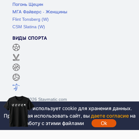
Погонь Щецин
МГА Файверс - Женщины
Flint Tonsberg (W)
CSM Slatina (W)
ВИДЫ СПОРТА
©2017-2026 Stavmatic.com
Этот сайт использует cookie для хранения данных.
Продолжая использовать сайт, вы
даете согласие
на
Для лиц старше 18 лет. На сайте не
работу с этими файлами
Ok
проводятся игры на денежные средства, вся
информация носит ознакомительный характер.