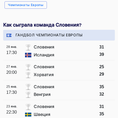
Чемпионаты Европы
Как сыграла команда Словения?
ГАНДБОЛ ЧЕМПИОНАТЫ ЕВРОПЫ
Словения
31
28 янв.
17:30
39
Исландия
Словения
25
27 янв.
20:00
29
Хорватия
Словения
35
25 янв.
17:30
32
Венгрия
Словения
31
23 янв.
22:30
35
Швеция