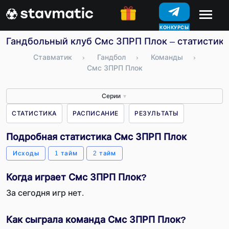
КОНКУРСЫ
Гандбольный клуб Смс ЗПРП Плок – статистика
Ставматик
›
Гандбол
›
Команды
›
Смс ЗПРП Плок
Серии
▼
СТАТИСТИКА
РАСПИСАНИЕ
РЕЗУЛЬТАТЫ
Подробная статистика Смс ЗПРП Плок
Исходы
1 тайм
2 тайм
Когда играет Смс ЗПРП Плок?
За сегодня игр нет.
Как сыграла команда Смс ЗПРП Плок?