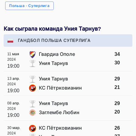
Польша - Суперлига
Как сыграла команда Уния Тарнув?
ГАНДБОЛ ПОЛЬША СУПЕРЛИГА
Гвардиа Ополе
34
11 мая
2024
30
Уния Тарнув
19:00
Уния Тарнув
29
13 апр.
2024
21
КС Пётрковианин
19:00
Уния Тарнув
29
08 апр.
2024
20
Заглембе Любин
19:00
КС Пётрковианин
26
30 мар.
2024