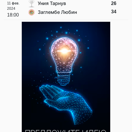
Уния Тарнув
26
11 фев.
2024
34
Заглембе Любин
18:00