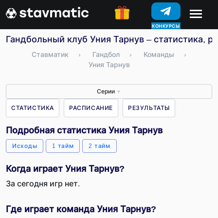
КОНКУРСЫ
Гандбольный клуб Уния Тарнув – статистика, р
Ставматик
›
Гандбол
›
Команды
›
Уния Тарнув
Серии
▼
СТАТИСТИКА
РАСПИСАНИЕ
РЕЗУЛЬТАТЫ
Подробная статистика Уния Тарнув
Исходы
1 тайм
2 тайм
Когда играет Уния Тарнув?
За сегодня игр нет.
Где играет команда Уния Тарнув?