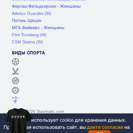
Ферлах/Фельдкирхен - Женщины
Atletico Guardes (W)
Погонь Щецин
МГА Файверс - Женщины
Flint Tonsberg (W)
CSM Slatina (W)
ВИДЫ СПОРТА
©2017-2026 Stavmatic.com
Этот сайт использует cookie для хранения данных.
Продолжая использовать сайт, вы
даете согласие
на
Для лиц старше 18 лет. На сайте не