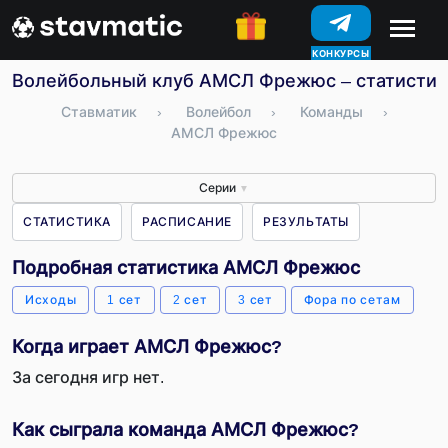
КОНКУРСЫ
Волейбольный клуб АМСЛ Фрежюс – статистика
Ставматик
›
Волейбол
›
Команды
›
АМСЛ Фрежюс
Серии
▼
СТАТИСТИКА
РАСПИСАНИЕ
РЕЗУЛЬТАТЫ
Подробная статистика АМСЛ Фрежюс
Исходы
1 сет
2 сет
3 сет
Фора по сетам
Когда играет АМСЛ Фрежюс?
За сегодня игр нет.
Как сыграла команда АМСЛ Фрежюс?