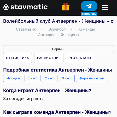
КОНКУРСЫ
Волейбольный клуб Антверпен - Женщины – ста
Ставматик
›
Волейбол
›
Команды
›
Антверпен - Женщины
Серии
▼
СТАТИСТИКА
РАСПИСАНИЕ
РЕЗУЛЬТАТЫ
Подробная статистика Антверпен - Женщины
Исходы
1 сет
2 сет
3 сет
Фора по сетам
Когда играет Антверпен - Женщины?
За сегодня игр нет.
Как сыграла команда Антверпен - Женщины?