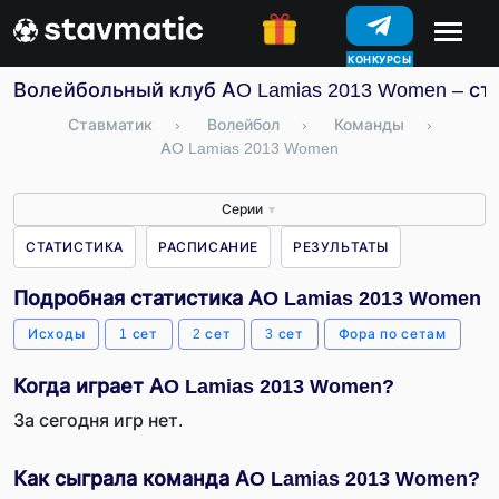
КОНКУРСЫ
Волейбольный клуб AO Lamias 2013 Women – ста
Ставматик
›
Волейбол
›
Команды
›
AO Lamias 2013 Women
Серии
▼
СТАТИСТИКА
РАСПИСАНИЕ
РЕЗУЛЬТАТЫ
Подробная статистика AO Lamias 2013 Women
Исходы
1 сет
2 сет
3 сет
Фора по сетам
Когда играет AO Lamias 2013 Women?
За сегодня игр нет.
Как сыграла команда AO Lamias 2013 Women?