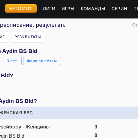
БЕТОМОТ
ЛИГИ
ИГРЫ
КОМАНДЫ
СЕРИИ
П
 расписание, результаты
Ст
ИЕ
РЕЗУЛЬТАТЫ
 Aydin BS Bld
3 сет
Фора по сетам
 Bld?
Aydin BS Bld?
ЖЕНСКАЯ ВВС
узейбору - Женщины
3
0
din BS Bld