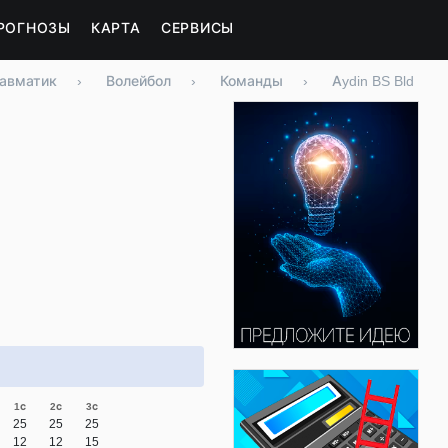
РОГНОЗЫ
КАРТА
СЕРВИСЫ
авматик
›
Волейбол
›
Команды
›
Aydin BS Bld
1с
2с
3с
25
25
25
12
12
15