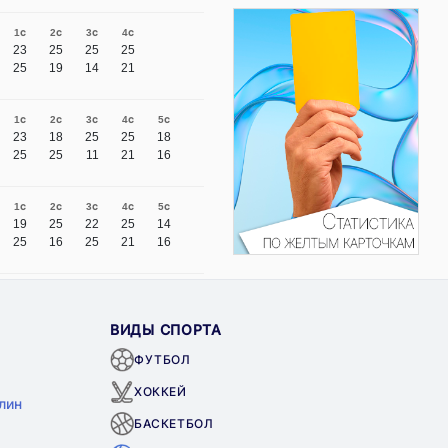
1с
2с
3с
4с
23
25
25
25
25
19
14
21
1с
2с
3с
4с
5с
23
18
25
25
18
25
25
11
21
16
1с
2с
3с
4с
5с
19
25
22
25
14
25
16
25
21
16
ВИДЫ СПОРТА
ФУТБОЛ
ХОККЕЙ
лин
БАСКЕТБОЛ