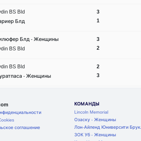
din BS Bld
3
1
ариер Блд
илюфер Блд - Женщины
3
2
din BS Bld
din BS Bld
2
3
уратпаса - Женщины
КОМАНДЫ
.com
Lincoln Memorial
онфиденциальности
Озаску - Женщины
ookies
Лон-Айленд Юниверсити Брук
льское соглашение
ЗОК Уб - Женщины