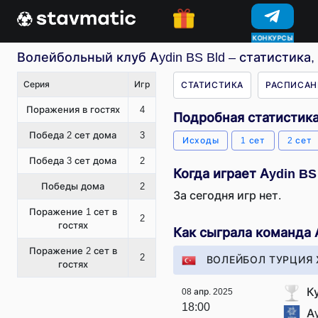
КОНКУРСЫ
Волейбольный клуб Aydin BS Bld – статистика,
Серия
Игр
СТАТИСТИКА
РАСПИСАН
Поражения в гостях
4
Подробная статистика
Победа 2 сет дома
3
Исходы
1 сет
2 сет
Победа 3 сет дома
2
Когда играет Aydin BS
Победы дома
2
За сегодня игр нет.
Поражение 1 сет в
2
гостях
Как сыграла команда 
Поражение 2 сет в
2
ВОЛЕЙБОЛ ТУРЦИЯ 
гостях
К
08 апр. 2025
18:00
Ay