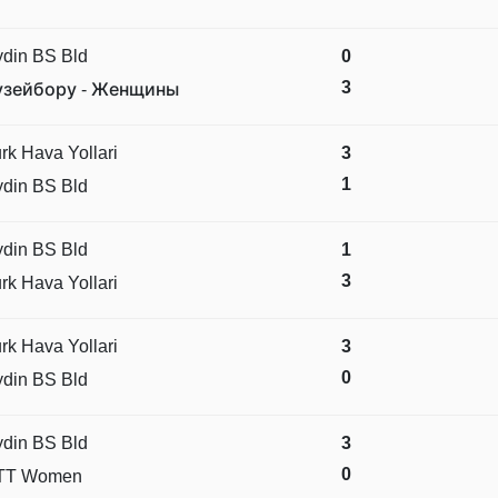
din BS Bld
0
3
узейбору - Женщины
rk Hava Yollari
3
1
din BS Bld
din BS Bld
1
3
rk Hava Yollari
rk Hava Yollari
3
0
din BS Bld
din BS Bld
3
0
TT Women