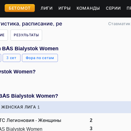
БЕТОМОТ
ЛИГИ
ИГРЫ
КОМАНДЫ
СЕРИИ
П
тистика, расписание, результаты
Ставматик
ИЕ
РЕЗУЛЬТАТЫ
 BAS Bialystok Women
3 сет
Фора по сетам
lystok Women?
BAS Bialystok Women?
ЖЕНСКАЯ ЛИГА 1
ТС Легионовия - Женщины
2
3
AS Bialystok Women