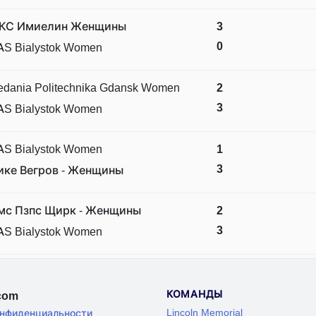
КС Имиелин Женщины
3
0
AS Bialystok Women
edania Politechnika Gdansk Women
2
3
AS Bialystok Women
AS Bialystok Women
1
3
ике Вегров - Женщины
мс Пзпс Щирк - Женщины
2
3
AS Bialystok Women
КОМАНДЫ
.com
Lincoln Memorial
онфиденциальности