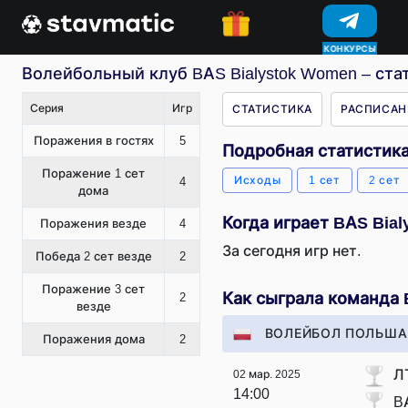
КОНКУРСЫ
Волейбольный клуб BAS Bialystok Women – ста
Серия
Игр
СТАТИСТИКА
РАСПИСАН
Поражения в гостях
5
Подробная статистика
Поражение 1 сет
Исходы
1 сет
2 сет
4
дома
Когда играет BAS Bia
Поражения везде
4
За сегодня игр нет.
Победа 2 сет везде
2
Поражение 3 сет
Как сыграла команда 
2
везде
ВОЛЕЙБОЛ ПОЛЬША 
Поражения дома
2
Л
02 мар. 2025
14:00
B