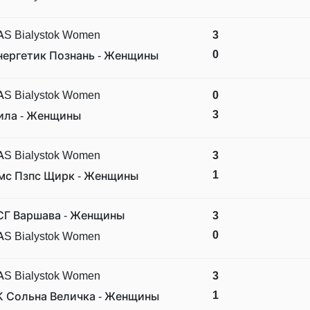
AS Bialystok Women
3
0
нергетик Познань - Женщины
AS Bialystok Women
0
3
ила - Женщины
AS Bialystok Women
3
1
мс Пзпс Щирк - Женщины
СГ Варшава - Женщины
3
0
AS Bialystok Women
AS Bialystok Women
3
1
К Сольна Величка - Женщины