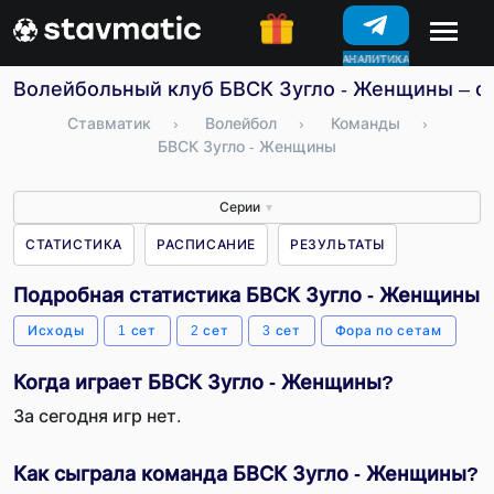
КОНКУРСЫ
Волейбольный клуб БВСК Зугло - Женщины – ст
Ставматик
›
Волейбол
›
Команды
›
БВСК Зугло - Женщины
Серии
▼
СТАТИСТИКА
РАСПИСАНИЕ
РЕЗУЛЬТАТЫ
Подробная статистика БВСК Зугло - Женщины
Исходы
1 сет
2 сет
3 сет
Фора по сетам
Когда играет БВСК Зугло - Женщины?
За сегодня игр нет.
Как сыграла команда БВСК Зугло - Женщины?