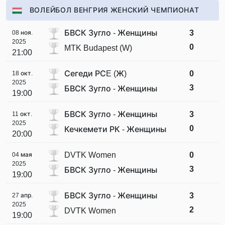
ВОЛЕЙБОЛ ВЕНГРИЯ ЖЕНСКИЙ ЧЕМПИОНАТ
БВСК Зугло - Женщины
3
08 ноя.
2025
0
MTK Budapest (W)
21:00
Сегеди РСE (Ж)
0
18 окт.
2025
3
БВСК Зугло - Женщины
19:00
БВСК Зугло - Женщины
3
11 окт.
2025
0
Кечкемети РК - Женщины
20:00
DVTK Women
0
04 мая
2025
3
БВСК Зугло - Женщины
19:00
БВСК Зугло - Женщины
3
27 апр.
2025
2
DVTK Women
19:00