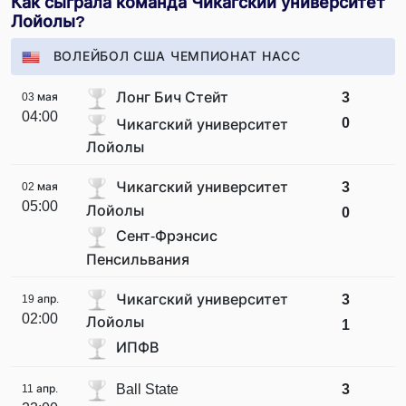
Как сыграла команда Чикагский университет
Лойолы?
ВОЛЕЙБОЛ США ЧЕМПИОНАТ НАСС
Лонг Бич Стейт
3
03 мая
04:00
0
Чикагский университет
Лойолы
Чикагский университет
3
02 мая
05:00
Лойолы
0
Сент-Фрэнсис
Пенсильвания
Чикагский университет
3
19 апр.
02:00
Лойолы
1
ИПФВ
Ball State
3
11 апр.