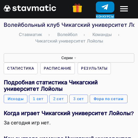
КОНКУРСЫ
Волейбольный клуб Чикагский университет Лой
Ставматик
›
Волейбол
›
Команды
›
Чикагский университет Лойолы
Серии
▼
СТАТИСТИКА
РАСПИСАНИЕ
РЕЗУЛЬТАТЫ
Подробная статистика Чикагский
университет Лойолы
Исходы
1 сет
2 сет
3 сет
Фора по сетам
Когда играет Чикагский университет Лойолы?
За сегодня игр нет.