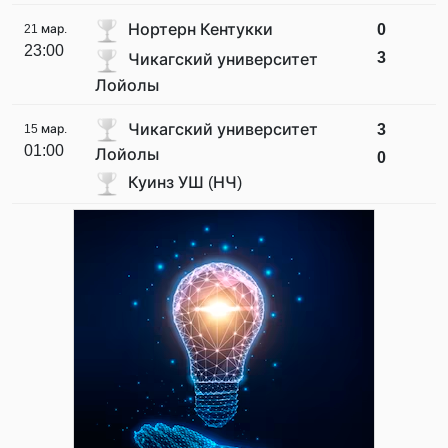
Нортерн Кентукки
0
21 мар.
23:00
3
Чикагский университет
Лойолы
Чикагский университет
3
15 мар.
01:00
Лойолы
0
Куинз УШ (НЧ)