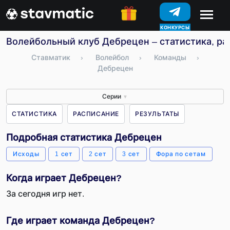
КОНКУРСЫ
Волейбольный клуб Дебрецен – статистика, ра
Ставматик
›
Волейбол
›
Команды
›
Дебрецен
Серии
▼
СТАТИСТИКА
РАСПИСАНИЕ
РЕЗУЛЬТАТЫ
Подробная статистика Дебрецен
Исходы
1 сет
2 сет
3 сет
Фора по сетам
Когда играет Дебрецен?
За сегодня игр нет.
Где играет команда Дебрецен?