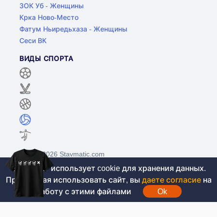
ЗОК Уб - Женщины
Крка Ново-Место
Фатум Ньиредьхаза - Женщины
Сеси ВК
ВИДЫ СПОРТА
©2017-2026 Stavmatic.com
Этот сайт использует cookie для хранения данных.
Продолжая использовать сайт, вы
даете согласие
на
Для лиц старше 18 лет. На сайте не
работу с этими файлами
Ok
проводятся игры на денежные средства, вся
информация носит ознакомительный характер.