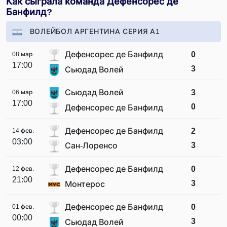
Как сыграла команда Дефенсорес де
Банфилд?
ВОЛЕЙБОЛ АРГЕНТИНА СЕРИЯ А1
Дефенсорес де Банфилд
0
08 мар.
17:00
3
Сьюдад Волей
Сьюдад Волей
3
06 мар.
17:00
0
Дефенсорес де Банфилд
Дефенсорес де Банфилд
2
14 фев.
03:00
3
Сан-Лоренсо
Дефенсорес де Банфилд
0
12 фев.
21:00
3
Монтерос
Дефенсорес де Банфилд
0
01 фев.
00:00
3
Сьюдад Волей