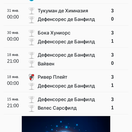
Тукуман де Химназия
3
31 янв.
00:00
0
Дефенсорес де Банфилд
Бока Хуниорс
3
30 янв.
00:00
1
Дефенсорес де Банфилд
Дефенсорес де Банфилд
3
18 янв.
21:00
0
Вайвен
Ривер Плейт
3
18 янв.
00:00
1
Дефенсорес де Банфилд
Дефенсорес де Банфилд
3
15 янв.
21:00
1
Велес Сарсфилд