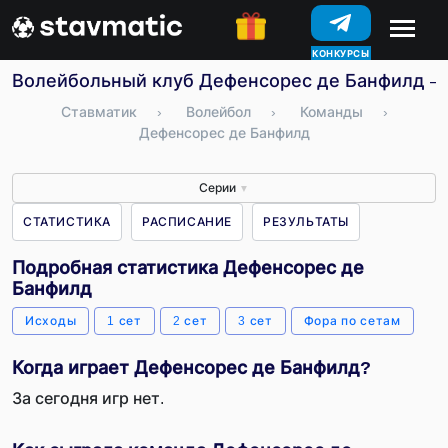
КОНКУРСЫ
Волейбольный клуб Дефенсорес де Банфилд – с
Ставматик
›
Волейбол
›
Команды
›
Дефенсорес де Банфилд
Серии
▼
СТАТИСТИКА
РАСПИСАНИЕ
РЕЗУЛЬТАТЫ
Подробная статистика Дефенсорес де
Банфилд
Исходы
1 сет
2 сет
3 сет
Фора по сетам
Когда играет Дефенсорес де Банфилд?
За сегодня игр нет.