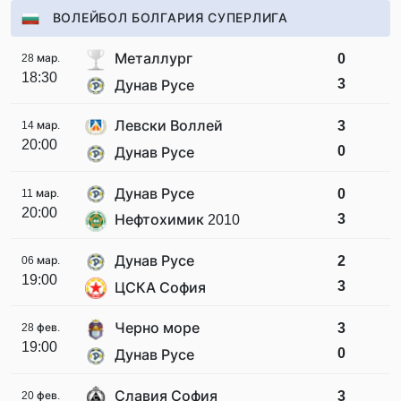
ВОЛЕЙБОЛ БОЛГАРИЯ СУПЕРЛИГА
Металлург
0
28 мар.
18:30
3
Дунав Русе
Левски Воллей
3
14 мар.
20:00
0
Дунав Русе
Дунав Русе
0
11 мар.
20:00
3
Нефтохимик 2010
Дунав Русе
2
06 мар.
19:00
3
ЦСКА София
Черно море
3
28 фев.
19:00
0
Дунав Русе
Славия София
3
20 фев.