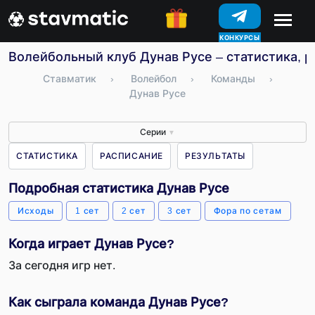
КОНКУРСЫ
Волейбольный клуб Дунав Русе – статистика, р
Ставматик
›
Волейбол
›
Команды
›
Дунав Русе
Серии
▼
СТАТИСТИКА
РАСПИСАНИЕ
РЕЗУЛЬТАТЫ
Подробная статистика Дунав Русе
Исходы
1 сет
2 сет
3 сет
Фора по сетам
Когда играет Дунав Русе?
За сегодня игр нет.
Как сыграла команда Дунав Русе?