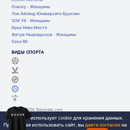
Озаску - Женщины
Лон-Айленд Юниверсити Бруклин
ЗОК Уб - Женщины
Крка Ново-Место
Фатум Ньиредьхаза - Женщины
Сеси ВК
ВИДЫ СПОРТА
©2017-2026 Stavmatic.com
Этот сайт использует cookie для хранения данных.
Продолжая использовать сайт, вы
даете согласие
на
Для лиц старше 18 лет. На сайте не