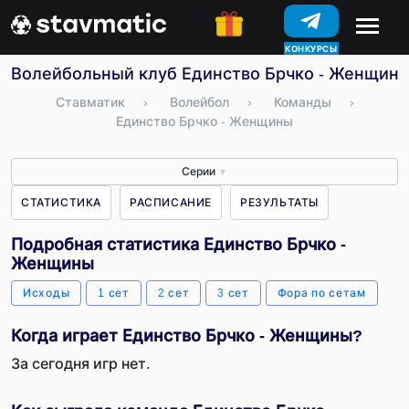
КОНКУРСЫ
Волейбольный клуб Единство Брчко - Женщины 
Ставматик
›
Волейбол
›
Команды
›
Единство Брчко - Женщины
Серии
▼
СТАТИСТИКА
РАСПИСАНИЕ
РЕЗУЛЬТАТЫ
Подробная статистика Единство Брчко -
Женщины
Исходы
1 сет
2 сет
3 сет
Фора по сетам
Когда играет Единство Брчко - Женщины?
За сегодня игр нет.