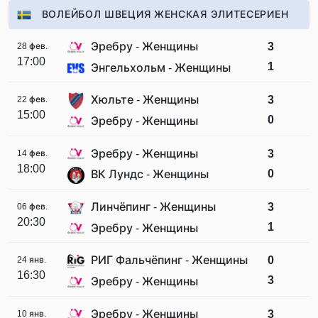
ВОЛЕЙБОЛ ШВЕЦИЯ ЖЕНСКАЯ ЭЛИТЕСЕРИЕН
Эребру - Женщины
3
28 фев.
17:00
1
Энгельхольм - Женщины
Хюльте - Женщины
3
22 фев.
15:00
0
Эребру - Женщины
Эребру - Женщины
3
14 фев.
18:00
0
ВК Лундс - Женщины
Линчёпинг - Женщины
3
06 фев.
20:30
1
Эребру - Женщины
РИГ Фальчёпинг - Женщины
0
24 янв.
16:30
3
Эребру - Женщины
Эребру - Женщины
3
10 янв.