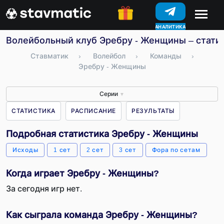
АНАЛИТИКА
КОНКУРСЫ
Волейбольный клуб Эребру - Женщины – статис
Ставматик
›
Волейбол
›
Команды
›
Эребру - Женщины
Серии
▼
СТАТИСТИКА
РАСПИСАНИЕ
РЕЗУЛЬТАТЫ
Подробная статистика Эребру - Женщины
Исходы
1 сет
2 сет
3 сет
Фора по сетам
Когда играет Эребру - Женщины?
За сегодня игр нет.
Как сыграла команда Эребру - Женщины?