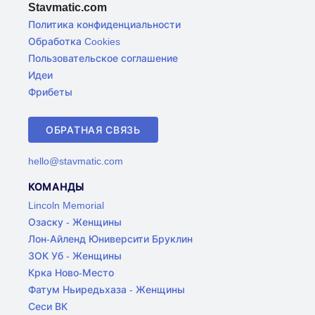
Stavmatic.com
Политика конфиденциальности
Обработка Cookies
Пользовательское соглашение
Идеи
Фрибеты
ОБРАТНАЯ СВЯЗЬ
hello@stavmatic.com
КОМАНДЫ
Lincoln Memorial
Озаску - Женщины
Лон-Айленд Юниверсити Бруклин
ЗОК Уб - Женщины
Крка Ново-Место
Фатум Ньиредьхаза - Женщины
Сеси ВК