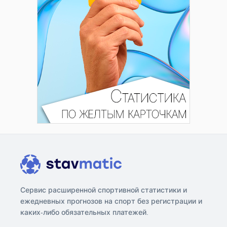
Сервис расширенной спортивной статистики и
ежедневных прогнозов на спорт без регистрации и
каких-либо обязательных платежей.