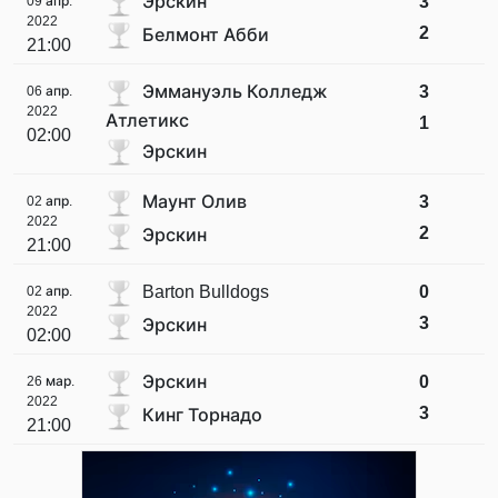
Эрскин
3
09 апр.
2022
2
Белмонт Абби
21:00
Эммануэль Колледж
3
06 апр.
2022
Атлетикс
1
02:00
Эрскин
Маунт Олив
3
02 апр.
2022
2
Эрскин
21:00
Barton Bulldogs
0
02 апр.
2022
3
Эрскин
02:00
Эрскин
0
26 мар.
2022
3
Кинг Торнадо
21:00