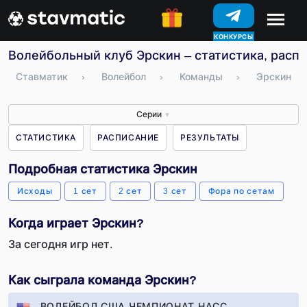
КОНКУРСЫ
Волейбольный клуб Эрскин – статистика, распи
Ставматик
›
Волейбол
›
Команды
›
Эрскин
Серии
▼
СТАТИСТИКА
РАСПИСАНИЕ
РЕЗУЛЬТАТЫ
Подробная статистика Эрскин
Исходы
1 сет
2 сет
3 сет
Фора по сетам
Когда играет Эрскин?
За сегодня игр нет.
Как сыграла команда Эрскин?
ВОЛЕЙБОЛ США ЧЕМПИОНАТ НАСС