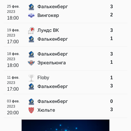
Фалькенберг
3
25 фев.
2023
2
Вингокер
18:00
Лундс ВК
3
19 фев.
2023
1
Фалькенберг
17:00
Фалькенберг
3
18 фев.
2023
1
Эркелъюнга
18:00
Floby
1
11 фев.
2023
3
Фалькенберг
17:00
Фалькенберг
0
03 фев.
2023
3
Хюльте
20:00