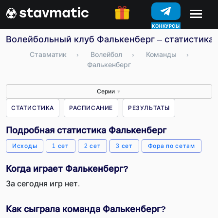
КОНКУРСЫ
Волейбольный клуб Фалькенберг – статистика,
Ставматик
›
Волейбол
›
Команды
›
Фалькенберг
Серии
▼
СТАТИСТИКА
РАСПИСАНИЕ
РЕЗУЛЬТАТЫ
Подробная статистика Фалькенберг
Исходы
1 сет
2 сет
3 сет
Фора по сетам
Когда играет Фалькенберг?
За сегодня игр нет.
Как сыграла команда Фалькенберг?