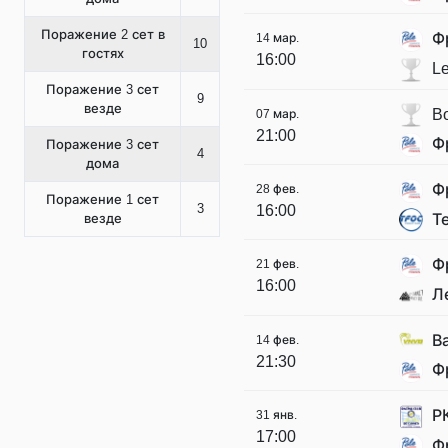
Поражение 2 сет в
Ф
14 мар.
10
гостях
16:00
Le
Поражение 3 сет
9
везде
B
07 мар.
21:00
Ф
Поражение 3 сет
4
дома
Ф
28 фев.
Поражение 1 сет
3
16:00
Т
везде
Ф
21 фев.
16:00
Л
В
14 фев.
21:30
Ф
Р
31 янв.
17:00
Ф