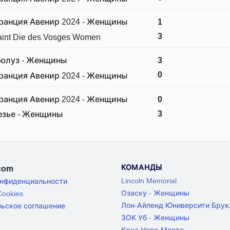
ранция Авенир 2024 - Женщины
1
3
int Die des Vosges Women
юлуз - Женщины
3
0
ранция Авенир 2024 - Женщины
ранция Авенир 2024 - Женщины
0
3
езье - Женщины
КОМАНДЫ
.com
Lincoln Memorial
онфиденциальности
Озаску - Женщины
ookies
Лон-Айленд Юниверсити Брук
льское соглашение
ЗОК Уб - Женщины
Крка Ново-Место