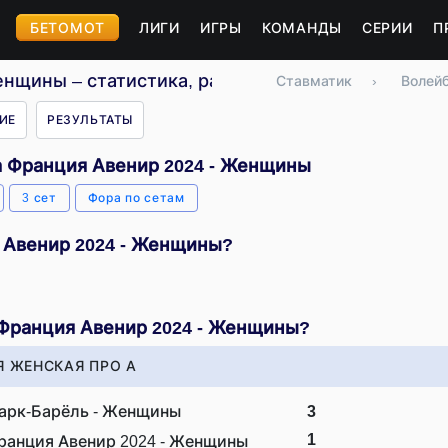
БЕТОМОТ
ЛИГИ
ИГРЫ
КОМАНДЫ
СЕРИИ
П
нщины – статистика, расписание, результаты
Ставматик
›
Волей
ИЕ
РЕЗУЛЬТАТЫ
а Франция Авенир 2024 - Женщины
3 сет
Фора по сетам
 Авенир 2024 - Женщины?
 Франция Авенир 2024 - Женщины?
 ЖЕНСКАЯ ПРО А
арк-Барёль - Женщины
3
1
ранция Авенир 2024 - Женщины