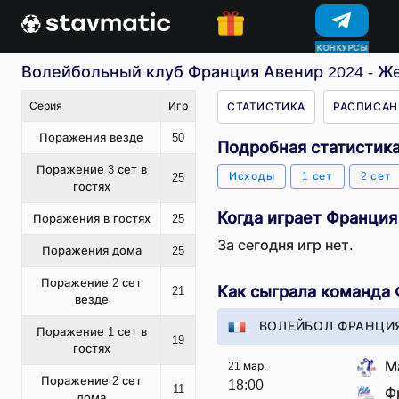
КОНКУРСЫ
Волейбольный клуб Франция Авенир 2024 - Же
Серия
Игр
СТАТИСТИКА
РАСПИСАН
Поражения везде
50
Подробная статистик
Поражение 3 сет в
Исходы
1 сет
2 сет
25
гостях
Когда играет Франция
Поражения в гостях
25
За сегодня игр нет.
Поражения дома
25
Поражение 2 сет
Как сыграла команда
21
везде
ВОЛЕЙБОЛ ФРАНЦИЯ
Поражение 1 сет в
19
гостях
М
21 мар.
Поражение 2 сет
18:00
11
Ф
дома