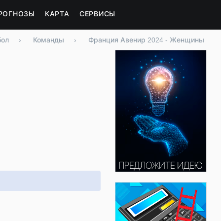
РОГНОЗЫ
КАРТА
СЕРВИСЫ
бол
›
Команды
›
Франция Авенир 2024 - Женщины