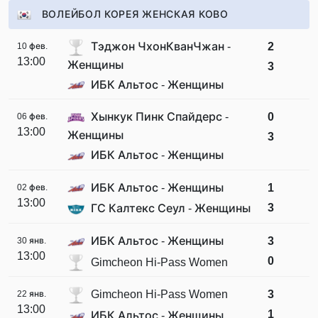
ВОЛЕЙБОЛ КОРЕЯ ЖЕНСКАЯ КОВО
Тэджон ЧхонКванЧжан -
2
10 фев.
13:00
Женщины
3
ИБК Альтос - Женщины
Хынкук Пинк Спайдерс -
0
06 фев.
13:00
Женщины
3
ИБК Альтос - Женщины
ИБК Альтос - Женщины
1
02 фев.
13:00
3
ГС Калтекс Сеул - Женщины
ИБК Альтос - Женщины
3
30 янв.
13:00
0
Gimcheon Hi-Pass Women
Gimcheon Hi-Pass Women
3
22 янв.
13:00
1
ИБК Альтос - Женщины