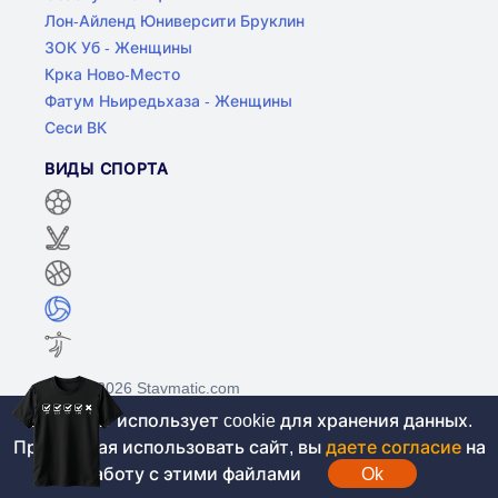
Лон-Айленд Юниверсити Бруклин
ЗОК Уб - Женщины
Крка Ново-Место
Фатум Ньиредьхаза - Женщины
Сеси ВК
ВИДЫ СПОРТА
©2017-2026 Stavmatic.com
Этот сайт использует cookie для хранения данных.
Продолжая использовать сайт, вы
даете согласие
на
Для лиц старше 18 лет. На сайте не
работу с этими файлами
Ok
проводятся игры на денежные средства, вся