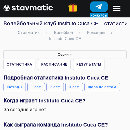
КОНКУРСЫ
Волейбольный клуб Instituto Cuca CE – статисти
Ставматик
›
Волейбол
›
Команды
›
Instituto Cuca CE
Серии
▼
СТАТИСТИКА
РАСПИСАНИЕ
РЕЗУЛЬТАТЫ
Подробная статистика Instituto Cuca CE
Исходы
1 сет
2 сет
3 сет
Фора по сетам
Когда играет Instituto Cuca CE?
За сегодня игр нет.
Как сыграла команда Instituto Cuca CE?