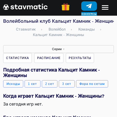
КОНКУРСЫ
Волейбольный клуб Кальцит Камник - Женщины 
Ставматик
›
Волейбол
›
Команды
›
Кальцит Камник - Женщины
Серии
▼
СТАТИСТИКА
РАСПИСАНИЕ
РЕЗУЛЬТАТЫ
Подробная статистика Кальцит Камник -
Женщины
Исходы
1 сет
2 сет
3 сет
Фора по сетам
Когда играет Кальцит Камник - Женщины?
За сегодня игр нет.