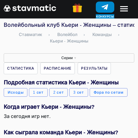
КОНКУРСЫ
Волейбольный клуб Кьери - Женщины – статист
Ставматик
›
Волейбол
›
Команды
›
Кьери - Женщины
Серии
▼
СТАТИСТИКА
РАСПИСАНИЕ
РЕЗУЛЬТАТЫ
Подробная статистика Кьери - Женщины
Исходы
1 сет
2 сет
3 сет
Фора по сетам
Когда играет Кьери - Женщины?
За сегодня игр нет.
Как сыграла команда Кьери - Женщины?