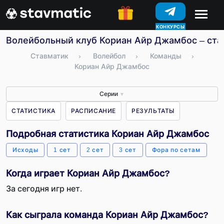
КОНКУРСЫ
Волейбольный клуб Кориан Айр Джамбос – стат
Ставматик
›
Волейбол
›
Команды
›
Кориан Айр Джамбос
Серии
▼
СТАТИСТИКА
РАСПИСАНИЕ
РЕЗУЛЬТАТЫ
Подробная статистика Кориан Айр Джамбос
Исходы
1 сет
2 сет
3 сет
Фора по сетам
Когда играет Кориан Айр Джамбос?
За сегодня игр нет.
Как сыграла команда Кориан Айр Джамбос?