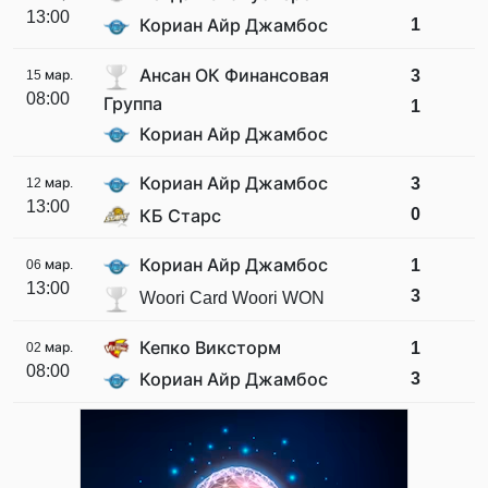
13:00
1
Кориан Айр Джамбос
Ансан ОК Финансовая
3
15 мар.
08:00
Группа
1
Кориан Айр Джамбос
Кориан Айр Джамбос
3
12 мар.
13:00
0
КБ Старс
Кориан Айр Джамбос
1
06 мар.
13:00
3
Woori Card Woori WON
Кепко Виксторм
1
02 мар.
08:00
3
Кориан Айр Джамбос