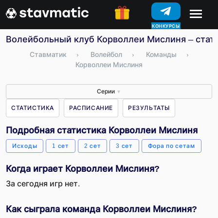
КОНКУРСЫ
Волейбольный клуб Корволлеи Мислиня – стати
Ставматик
›
Волейбол
›
Команды
›
Корволлеи Мислиня
Серии
▼
СТАТИСТИКА
РАСПИСАНИЕ
РЕЗУЛЬТАТЫ
Подробная статистика Корволлеи Мислиня
Исходы
1 сет
2 сет
3 сет
Фора по сетам
Когда играет Корволлеи Мислиня?
За сегодня игр нет.
Как сыграла команда Корволлеи Мислиня?