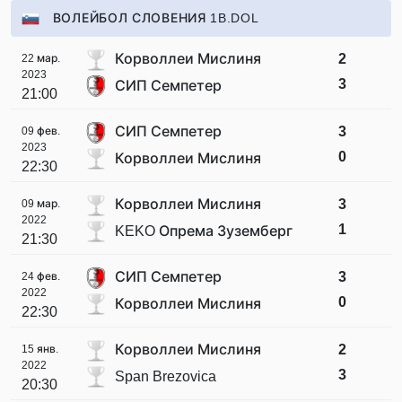
ВОЛЕЙБОЛ СЛОВЕНИЯ 1B.DOL
Корволлеи Мислиня
2
22 мар.
2023
3
СИП Семпетер
21:00
СИП Семпетер
3
09 фев.
2023
0
Корволлеи Мислиня
22:30
Корволлеи Мислиня
3
09 мар.
2022
1
KEKO Опрема Зуземберг
21:30
СИП Семпетер
3
24 фев.
2022
0
Корволлеи Мислиня
22:30
Корволлеи Мислиня
2
15 янв.
2022
3
Span Brezovica
20:30