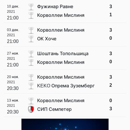
Фужинар Равне
3
10 дек.
2021
1
Корволлеи Мислиня
21:00
Корволлеи Мислиня
3
03 дек.
2021
0
ОК Хоче
21:00
Шоштань Топольшица
3
27 ноя.
2021
0
Корволлеи Мислиня
21:00
Корволлеи Мислиня
3
20 ноя.
2021
2
KEKO Опрема Зуземберг
20:30
Корволлеи Мислиня
0
13 ноя.
2021
3
СИП Семпетер
20:30