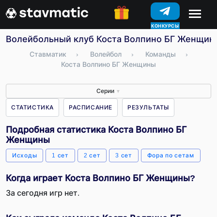
КОНКУРСЫ
Волейбольный клуб Коста Волпино БГ Женщины 
Ставматик
›
Волейбол
›
Команды
›
Коста Волпино БГ Женщины
Серии
▼
СТАТИСТИКА
РАСПИСАНИЕ
РЕЗУЛЬТАТЫ
Подробная статистика Коста Волпино БГ
Женщины
Исходы
1 сет
2 сет
3 сет
Фора по сетам
Когда играет Коста Волпино БГ Женщины?
За сегодня игр нет.