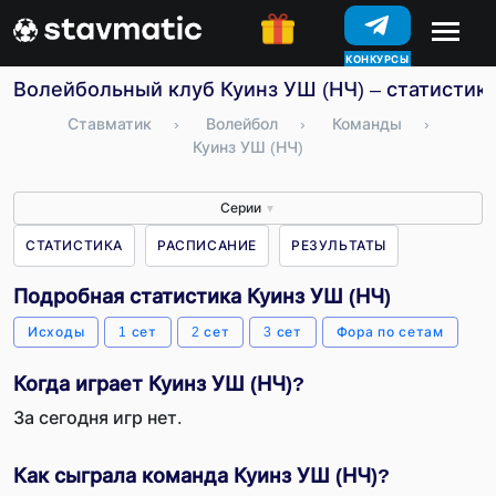
КОНКУРСЫ
Волейбольный клуб Куинз УШ (НЧ) – статистика
Ставматик
›
Волейбол
›
Команды
›
Куинз УШ (НЧ)
Серии
▼
СТАТИСТИКА
РАСПИСАНИЕ
РЕЗУЛЬТАТЫ
Подробная статистика Куинз УШ (НЧ)
Исходы
1 сет
2 сет
3 сет
Фора по сетам
Когда играет Куинз УШ (НЧ)?
За сегодня игр нет.
Как сыграла команда Куинз УШ (НЧ)?