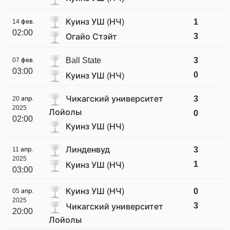
Куинз УШ (НЧ)
1
14 фев.
02:00
3
Огайо Стэйт
Ball State
3
07 фев.
03:00
0
Куинз УШ (НЧ)
Чикагский университет
3
20 апр.
2025
Лойолы
0
02:00
Куинз УШ (НЧ)
Линденвуд
3
11 апр.
2025
1
Куинз УШ (НЧ)
03:00
Куинз УШ (НЧ)
0
05 апр.
2025
3
Чикагский университет
20:00
Лойолы