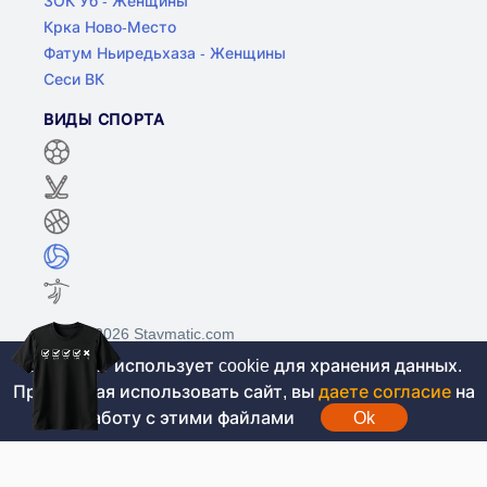
ЗОК Уб - Женщины
Крка Ново-Место
Фатум Ньиредьхаза - Женщины
Сеси ВК
ВИДЫ СПОРТА
©2017-2026 Stavmatic.com
Этот сайт использует cookie для хранения данных.
Продолжая использовать сайт, вы
даете согласие
на
Для лиц старше 18 лет. На сайте не
работу с этими файлами
Ok
проводятся игры на денежные средства, вся
информация носит ознакомительный характер.