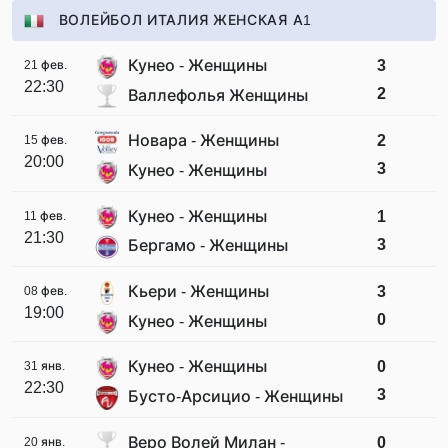
ВОЛЕЙБОЛ ИТАЛИЯ ЖЕНСКАЯ А1
Кунео - Женщины
3
21 фев.
22:30
2
Валлефолья Женщины
Новара - Женщины
2
15 фев.
20:00
3
Кунео - Женщины
Кунео - Женщины
1
11 фев.
21:30
3
Бергамо - Женщины
Кьери - Женщины
3
08 фев.
19:00
0
Кунео - Женщины
Кунео - Женщины
0
31 янв.
22:30
3
Бусто-Арсицио - Женщины
Веро Волей Милан -
0
20 янв.