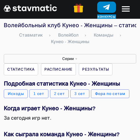
КОНКУРСЫ
Волейбольный клуб Кунео - Женщины – статист
Ставматик
›
Волейбол
›
Команды
›
Кунео - Женщины
Серии
▼
СТАТИСТИКА
РАСПИСАНИЕ
РЕЗУЛЬТАТЫ
Подробная статистика Кунео - Женщины
Исходы
1 сет
2 сет
3 сет
Фора по сетам
Когда играет Кунео - Женщины?
За сегодня игр нет.
Как сыграла команда Кунео - Женщины?