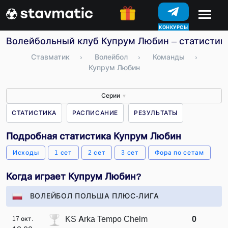
КОНКУРСЫ
Волейбольный клуб Купрум Любин – статистика
Ставматик
›
Волейбол
›
Команды
›
Купрум Любин
Серии
▼
СТАТИСТИКА
РАСПИСАНИЕ
РЕЗУЛЬТАТЫ
Подробная статистика Купрум Любин
Исходы
1 сет
2 сет
3 сет
Фора по сетам
Когда играет Купрум Любин?
ВОЛЕЙБОЛ ПОЛЬША ПЛЮС-ЛИГА
KS Arka Tempo Chelm
0
17 окт.