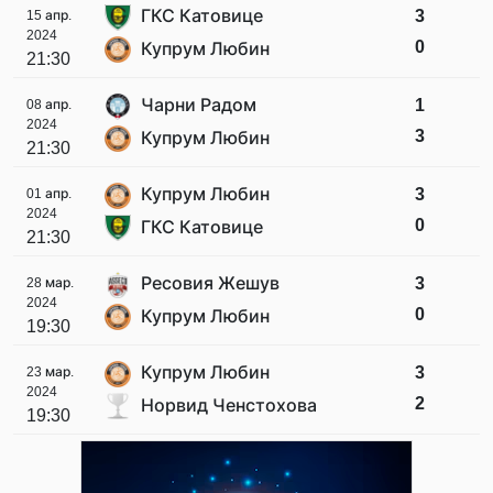
ГКС Катовице
3
15 апр.
2024
0
Купрум Любин
21:30
Чарни Радом
1
08 апр.
2024
3
Купрум Любин
21:30
Купрум Любин
3
01 апр.
2024
0
ГКС Катовице
21:30
Ресовия Жешув
3
28 мар.
2024
0
Купрум Любин
19:30
Купрум Любин
3
23 мар.
2024
2
Норвид Ченстохова
19:30