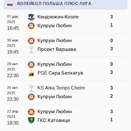
ВОЛЕЙБОЛ ПОЛЬША ПЛЮС-ЛИГА
Кендзежин-Козле
3
07 дек.
2025
1
Купрум Любин
16:45
Купрум Любин
0
30 ноя.
2025
3
Проект Варшава
16:45
Купрум Любин
0
29 окт.
2025
3
PGE Скра Белхатув
22:30
KS Arka Tempo Chelm
3
26 окт.
2025
2
Купрум Любин
22:30
Купрум Любин
3
22 апр.
2024
1
ГКС Катовице
18:30