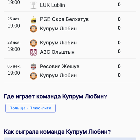
19:00
0
LUK Lublin
PGE Скра Белхатув
0
25 ноя.
19:00
0
Купрум Любин
Купрум Любин
0
28 ноя.
19:00
0
АЗС Ольштын
Ресовия Жешув
0
05 дек.
19:00
0
Купрум Любин
Где играет команда Купрум Любин?
Польща - Плюс-лига
Как сыграла команда Купрум Любин?