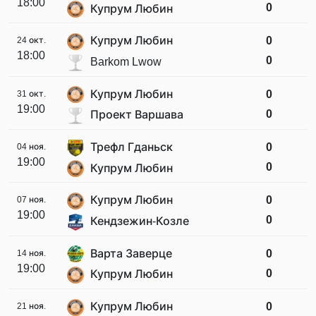
18:00
0
Купрум Любин
Купрум Любин
0
24 окт.
18:00
0
Barkom Lwow
Купрум Любин
0
31 окт.
19:00
0
Проект Варшава
Трефл Гданьск
0
04 ноя.
19:00
0
Купрум Любин
Купрум Любин
0
07 ноя.
19:00
0
Кендзежин-Козле
Варта Заверце
0
14 ноя.
19:00
0
Купрум Любин
Купрум Любин
0
21 ноя.