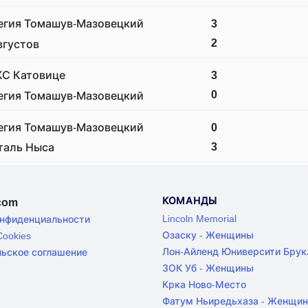
егия Томашув-Мазовецкий
3
2
вгустов
КС Катовице
3
0
егия Томашув-Мазовецкий
егия Томашув-Мазовецкий
0
3
таль Ныса
КОМАНДЫ
.com
Lincoln Memorial
онфиденциальности
Озаску - Женщины
ookies
Лон-Айленд Юниверсити Брук
льское соглашение
ЗОК Уб - Женщины
Крка Ново-Место
Фатум Ньиредьхаза - Женщи