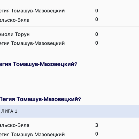
егия Томашув-Мазовецкий
0
0
ельско-Бяла
ниоли Торун
0
0
егия Томашув-Мазовецкий
Легия Томашув-Мазовецкий?
 Легия Томашув-Мазовецкий?
ЛИГА 1
ельско-Бяла
3
0
егия Томашув-Мазовецкий