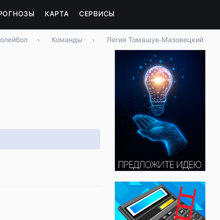
РОГНОЗЫ
КАРТА
СЕРВИСЫ
олейбол
›
Команды
›
Легия Томашув-Мазовецкий