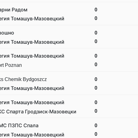
арни Радом
0
0
егия Томашув-Мазовецкий
вошно
0
0
егия Томашув-Мазовецкий
егия Томашув-Мазовецкий
0
0
rt Poznan
ks Chemik Bydgoszcz
0
0
егия Томашув-Мазовецкий
егия Томашув-Мазовецкий
0
0
КС Спарта Гродзиск-Мазовецки
МС ПЗПС Спала
0
0
егия Томашув-Мазовецкий