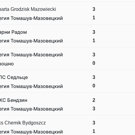
arta Grodzisk Mazowiecki
3
1
егия Томашув-Мазовецкий
арни Радом
3
1
егия Томашув-Мазовецкий
егия Томашув-Мазовецкий
3
0
вошно
ПС Седльце
3
0
егия Томашув-Мазовецкий
КС Бендзин
2
3
егия Томашув-Мазовецкий
ks Chemik Bydgoszcz
3
1
егия Томашув-Мазовецкий