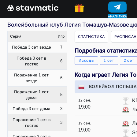
АНАЛИТИКА
КОНКУРСЫ
Волейбольный клуб Легия Томашув-Мазовецкий
Серия
Игр
СТАТИСТИКА
РАСПИСАН
Победа 3 сет везде
7
Подробная статистик
Победа 3 сет в
Исходы
1 сет
2 сет
6
гостях
Когда играет Легия 
Поражение 1 сет
6
везде
ВОЛЕЙБОЛ ПОЛЬША 
Поражение 1 сет
5
дома
К
12 сен.
19:00
Победа 3 сет дома
3
Л
Поражение 1 сет в
3
Л
19 сен.
гостях
19:00
Se
Поражение 2 сет в