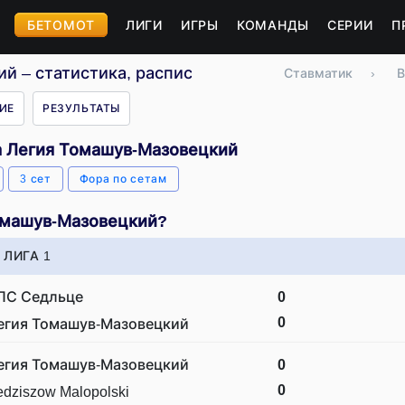
БЕТОМОТ
ЛИГИ
ИГРЫ
КОМАНДЫ
СЕРИИ
П
 – статистика, расписание, результаты
Ставматик
›
В
ИЕ
РЕЗУЛЬТАТЫ
а Легия Томашув-Мазовецкий
3 сет
Фора по сетам
Томашув-Мазовецкий?
ЛИГА 1
ПС Седльце
0
0
егия Томашув-Мазовецкий
егия Томашув-Мазовецкий
0
0
dziszow Malopolski