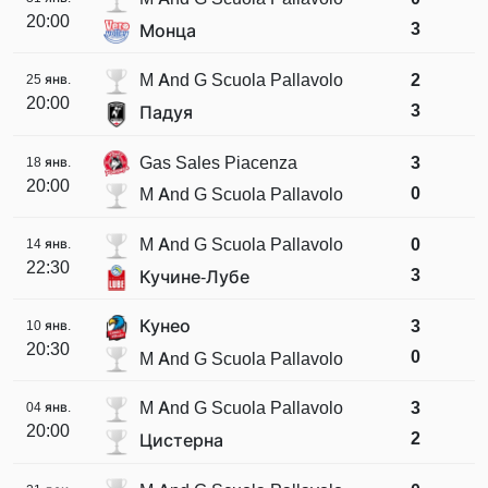
20:00
3
Монца
M And G Scuola Pallavolo
2
25 янв.
20:00
3
Падуя
Gas Sales Piacenza
3
18 янв.
20:00
0
M And G Scuola Pallavolo
M And G Scuola Pallavolo
0
14 янв.
22:30
3
Кучине-Лубе
Кунео
3
10 янв.
20:30
0
M And G Scuola Pallavolo
M And G Scuola Pallavolo
3
04 янв.
20:00
2
Цистерна