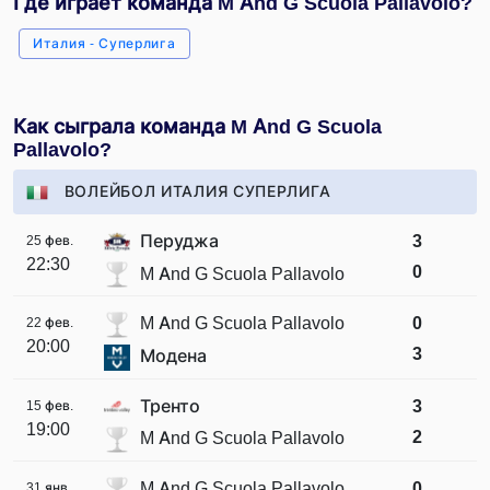
Где играет команда M And G Scuola Pallavolo?
Италия - Суперлига
Как сыграла команда M And G Scuola
Pallavolo?
ВОЛЕЙБОЛ ИТАЛИЯ СУПЕРЛИГА
Перуджа
3
25 фев.
22:30
0
M And G Scuola Pallavolo
M And G Scuola Pallavolo
0
22 фев.
20:00
3
Модена
Тренто
3
15 фев.
19:00
2
M And G Scuola Pallavolo
M And G Scuola Pallavolo
0
31 янв.