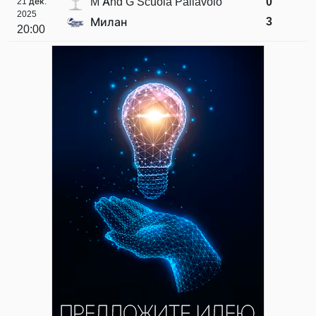
M And G Scuola Pallavolo
0
21 дек.
2025
3
Милан
20:00