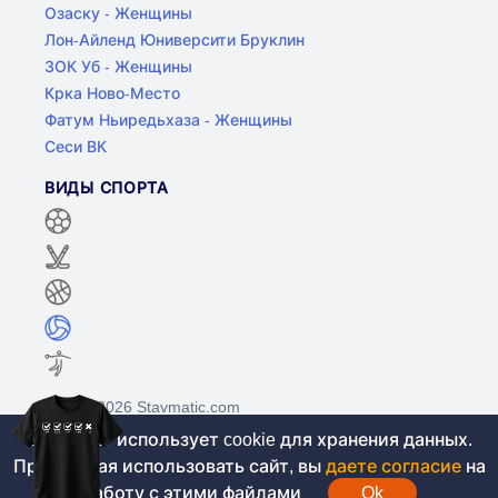
Озаску - Женщины
Лон-Айленд Юниверсити Бруклин
ЗОК Уб - Женщины
Крка Ново-Место
Фатум Ньиредьхаза - Женщины
Сеси ВК
ВИДЫ СПОРТА
©2017-2026 Stavmatic.com
Этот сайт использует cookie для хранения данных.
Продолжая использовать сайт, вы
даете согласие
на
Для лиц старше 18 лет. На сайте не
работу с этими файлами
Ok