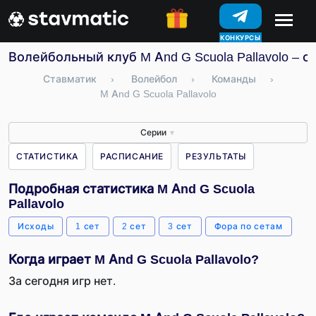
КОНКУРСЫ
Волейбольный клуб M And G Scuola Pallavolo – с
Ставматик
›
Волейбол
›
Команды
›
M And G Scuola Pallavolo
Серии
▼
СТАТИСТИКА
РАСПИСАНИЕ
РЕЗУЛЬТАТЫ
Подробная статистика M And G Scuola
Pallavolo
Исходы
1 сет
2 сет
3 сет
Фора по сетам
Когда играет M And G Scuola Pallavolo?
За сегодня игр нет.