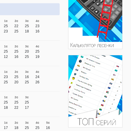
1с
2с
3с
4с
25
22
25
23
23
25
18
16
1с
2с
3с
4с
25
25
20
25
12
16
25
19
1с
2с
3с
4с
23
25
16
24
25
20
25
26
1с
2с
3с
25
25
25
18
22
17
1с
2с
3с
4с
5с
17
18
25
25
16