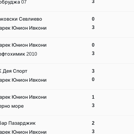
3
обруджа 07
аковски Севлиево
0
3
арек Юнион Ивкони
арек Юнион Ивкони
0
3
ефтохимик 2010
К Дея Спорт
3
0
арек Юнион Ивкони
арек Юнион Ивкони
1
3
ерно море
бар Пазарджик
2
3
арек Юнион Ивкони