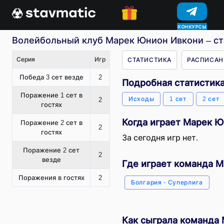
КОНКУРСЫ
Волейбольный клуб Марек Юнион Ивкони – ста
Серия
Игр
СТАТИСТИКА
РАСПИСАН
Победа 3 сет везде
2
Подробная статистик
Поражение 1 сет в
Исходы
1 сет
2 сет
2
гостях
Когда играет Марек 
Поражение 2 сет в
2
гостях
За сегодня игр нет.
Поражение 2 сет
2
везде
Где играет команда 
Поражения в гостях
2
Болгария - Суперлига
Как сыграла команда