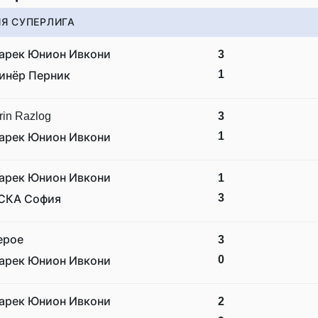
Я СУПЕРЛИГА
арек Юнион Ивкони
3
1
инёр Перник
rin Razlog
3
1
арек Юнион Ивкони
арек Юнион Ивкони
1
3
СКА София
ерое
3
0
арек Юнион Ивкони
арек Юнион Ивкони
2