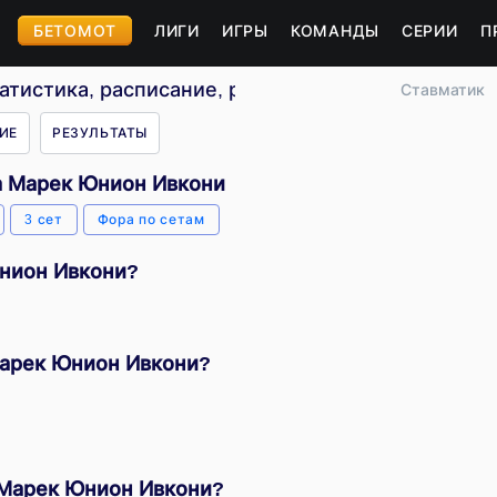
БЕТОМОТ
ЛИГИ
ИГРЫ
КОМАНДЫ
СЕРИИ
П
тистика, расписание, результаты
Ставматик
ИЕ
РЕЗУЛЬТАТЫ
а Марек Юнион Ивкони
3 сет
Фора по сетам
Юнион Ивкони?
Марек Юнион Ивкони?
 Марек Юнион Ивкони?