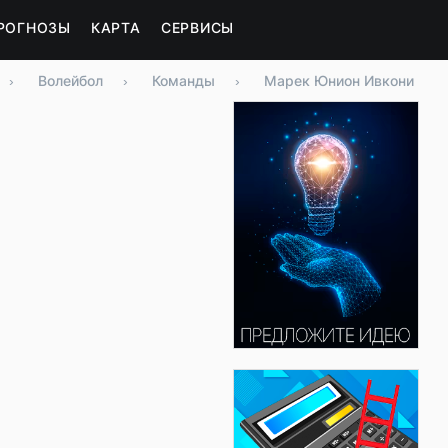
РОГНОЗЫ
КАРТА
СЕРВИСЫ
›
Волейбол
›
Команды
›
Марек Юнион Ивкони