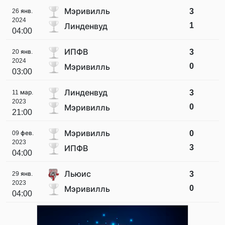
Мэривилль
3
26 янв.
2024
1
Линденвуд
04:00
ИПФВ
3
20 янв.
2024
0
Мэривилль
03:00
Линденвуд
3
11 мар.
2023
0
Мэривилль
21:00
Мэривилль
0
09 фев.
2023
3
ИПФВ
04:00
Льюис
3
29 янв.
2023
0
Мэривилль
04:00