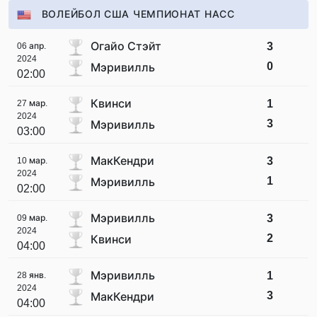
ВОЛЕЙБОЛ США ЧЕМПИОНАТ НАСС
Огайо Стэйт
3
06 апр.
2024
0
Мэривилль
02:00
Квинси
1
27 мар.
2024
3
Мэривилль
03:00
МакКендри
3
10 мар.
2024
1
Мэривилль
02:00
Мэривилль
3
09 мар.
2024
2
Квинси
04:00
Мэривилль
1
28 янв.
2024
3
МакКендри
04:00