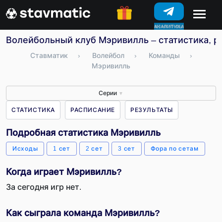
КОНКУРСЫ
Волейбольный клуб Мэривилль – статистика, р
Ставматик
›
Волейбол
›
Команды
›
Мэривилль
Серии
▼
СТАТИСТИКА
РАСПИСАНИЕ
РЕЗУЛЬТАТЫ
Подробная статистика Мэривилль
Исходы
1 сет
2 сет
3 сет
Фора по сетам
Когда играет Мэривилль?
За сегодня игр нет.
Как сыграла команда Мэривилль?